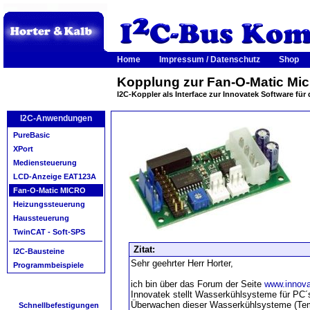
Home
Impressum / Datenschutz
Shop
Kopplung zur Fan-O-Matic Mic
I2C-Koppler als Interface zur Innovatek Software fü
I2C-Anwendungen
PureBasic
XPort
Mediensteuerung
LCD-Anzeige EAT123A
Fan-O-Matic MICRO
Heizungssteuerung
Haussteuerung
TwinCAT - Soft-SPS
Zitat:
I2C-Bausteine
Sehr geehrter Herr Horter,
Programmbeispiele
ich bin über das Forum der Seite
www.innova
Innovatek stellt Wasserkühlsysteme für PC´s
Überwachen dieser Wasserkühlsysteme (Tem
Schnellbefestigungen