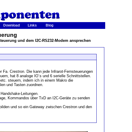
Download
Links
Blog
uerung
ensteuerung und dem I2C-RS232-Modem ansprechen
r Fa. Crestron. Die kann jede Infrarot-Fernsteuerungen
uern, hat 8 analoge IO´s und 6 serielle Schnittstellen.
 etc. steuern, indem ich in einem Makro die
len und Tasten zuordnen.
e Handshake-Leitungen.
 Lage, Kommandos über TxD an I2C-Geräte zu senden
bilden und so ein Gateway zwischen Crestron und den