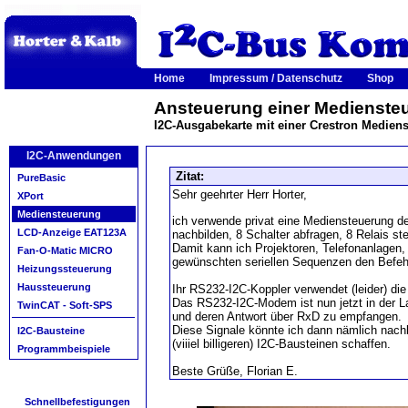
Home
Impressum / Datenschutz
Shop
Ansteuerung einer Medienste
I2C-Ausgabekarte mit einer Crestron Medi
I2C-Anwendungen
Zitat:
PureBasic
Sehr geehrter Herr Horter,
XPort
Mediensteuerung
ich verwende privat eine Mediensteuerung de
LCD-Anzeige EAT123A
nachbilden, 8 Schalter abfragen, 8 Relais ste
Damit kann ich Projektoren, Telefonanlagen,
Fan-O-Matic MICRO
gewünschten seriellen Sequenzen den Befeh
Heizungssteuerung
Haussteuerung
Ihr RS232-I2C-Koppler verwendet (leider) di
Das RS232-I2C-Modem ist nun jetzt in der
TwinCAT - Soft-SPS
und deren Antwort über RxD zu empfangen.
Diese Signale könnte ich dann nämlich nach
I2C-Bausteine
(viiiel billigeren) I2C-Bausteinen schaffen.
Programmbeispiele
Beste Grüße,
Florian E.
Schnellbefestigungen