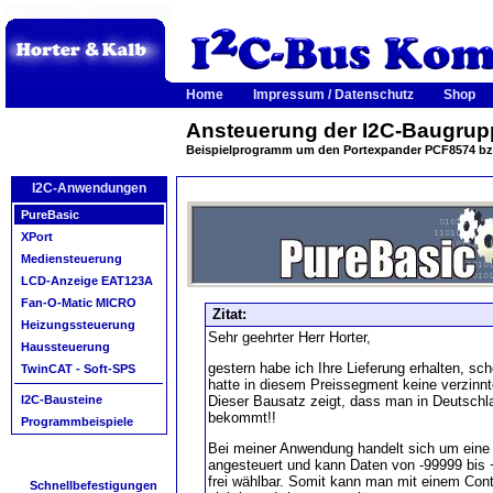
Home
Impressum / Datenschutz
Shop
Ansteuerung der I2C-Baugrup
Beispielprogramm um den Portexpander PCF8574 bz
I2C-Anwendungen
PureBasic
XPort
Mediensteuerung
LCD-Anzeige EAT123A
Fan-O-Matic MICRO
Zitat:
Heizungssteuerung
Sehr geehrter Herr Horter,
Haussteuerung
gestern habe ich Ihre Lieferung erhalten, sc
TwinCAT - Soft-SPS
hatte in diesem Preissegment keine verzinnte
Dieser Bausatz zeigt, dass man in Deutsc
I2C-Bausteine
bekommt!!
Programmbeispiele
Bei meiner Anwendung handelt sich um eine 
angesteuert und kann Daten von -99999 bis 
frei wählbar. Somit kann man mit einem Contr
Schnellbefestigungen