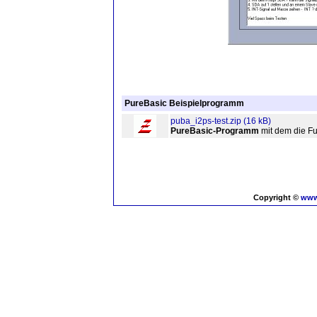
PureBasic Beispielprogramm
puba_i2ps-test.zip (16 kB)
PureBasic-Programm
mit dem die F
Copyright ©
www