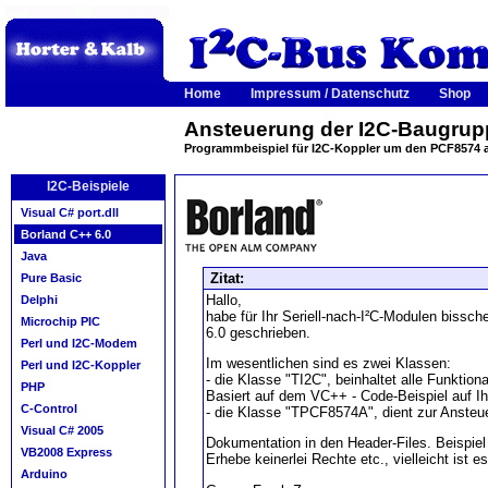
Home
Impressum / Datenschutz
Shop
Ansteuerung der I2C-Baugrup
Programmbeispiel für I2C-Koppler um den PCF8574 
I2C-Beispiele
Visual C# port.dll
Borland C++ 6.0
Java
Zitat:
Pure Basic
Hallo,
Delphi
habe für Ihr Seriell-nach-I²C-Modulen bissc
Microchip PIC
6.0 geschrieben.
Perl und I2C-Modem
Im wesentlichen sind es zwei Klassen:
Perl und I2C-Koppler
- die Klasse "TI2C", beinhaltet alle Funktion
PHP
Basiert auf dem VC++ - Code-Beispiel auf 
C-Control
- die Klasse "TPCF8574A", dient zur Anste
Visual C# 2005
Dokumentation in den Header-Files. Beispiel
VB2008 Express
Erhebe keinerlei Rechte etc., vielleicht ist e
Arduino