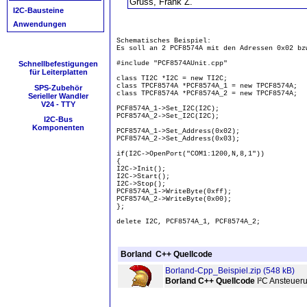
Gruss, Frank Z.
I2C-Bausteine
Anwendungen
Schematisches Beispiel:
Es soll an 2 PCF8574A mit den Adressen 0x02 bz
Schnellbefestigungen
#include "PCF8574AUnit.cpp"
für Leiterplatten
class TI2C *I2C = new TI2C;
class TPCF8574A *PCF8574A_1 = new TPCF8574A;
SPS-Zubehör
class TPCF8574A *PCF8574A_2 = new TPCF8574A;
Serieller Wandler
V24 - TTY
PCF8574A_1->Set_I2C(I2C);
PCF8574A_2->Set_I2C(I2C);
I2C-Bus
Komponenten
PCF8574A_1->Set_Address(0x02);
PCF8574A_2->Set_Address(0x03);
if(I2C->OpenPort("COM1:1200,N,8,1"))
{
I2C->Init();
I2C->Start();
I2C->Stop();
PCF8574A_1->WriteByte(0xff);
PCF8574A_2->WriteByte(0x00);
};
delete I2C, PCF8574A_1, PCF8574A_2;
Borland C++ Quellcode
Borland-Cpp_Beispiel.zip (548 kB)
Borland C++ Quellcode
I²C Ansteueru