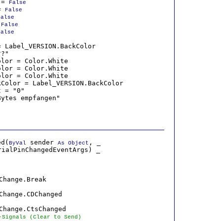
 = 
False
= 
False
False
 
False
False


 Label_VERSION.BackColor

?"

lor = Color.White

lor = Color.White

lor = Color.White

Color = Label_VERSION.BackColor

 = "0"

ytes empfangen"

ed(
 sender 
, _

ByVal
As Object
ialPinChangedEventArgs) _

Change.Break

Change.CDChanged

Change.CtsChanged
