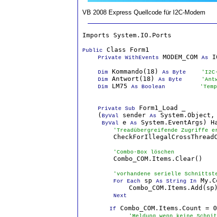
VB 2008 Express Quellcode für I2C-Modem
Imports System.IO.Ports

 Class Form1

Public
 MODEM_COM 
 I
Private WithEvents
As
 Kommando(18) 
Dim
As Byte
'I2C
 Antwort(18) 
Dim
As Byte
'Ant
 LM75 
Dim
As Boolean
'Temp
 Form1_Load _

Private Sub
    (
 sender 
 System.Object, 
ByVal
As
 e 
 System.EventArgs) Ha
ByVal
As
'Treadübergreifende Zugriffe e
        CheckForIllegalCrossThread
'Combo-Box löschen
        Combo_COM.Items.Clear()

'vorhandene serielle Schnittst
 sp 
 My.C
For Each
As String In
            Combo_COM.Items.Add(sp)
Next

 Combo_COM.Items.Count = 0
        If
'Meldung wenn keine Schnit