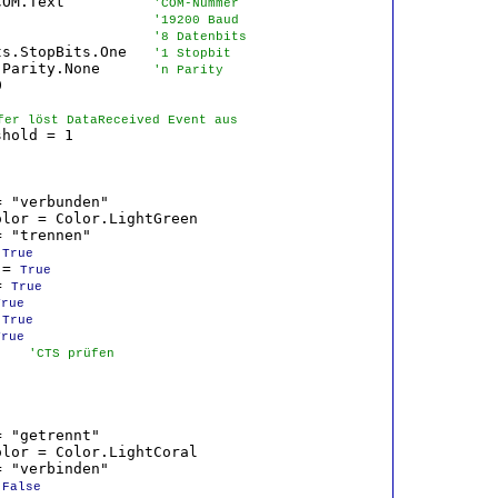
COM.Text          
'COM-Nummer 
                  
'19200 Baud
                  
'8 Datenbits
ts.StopBits.One   
'1 Stopbit
.Parity.None      
'n Parity


fer löst DataReceived Event aus
hold = 1

 "verbunden"

lor = Color.LightGreen

 "trennen"

 
True
 = 
True
= 
True
True
 
True
rue

)   
'CTS prüfen
 "getrennt"

lor = Color.LightCoral

 "verbinden"

 
False