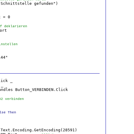
Schnittstelle gefunden")

 = 0

f deklarieren
ort

instellen


44"

ick _

_

ndles Button_VERBINDEN.Click

32 verbinden 
lse Then
Text.Encoding.GetEncoding(28591)
