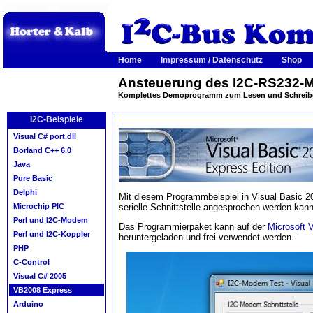
Home
Impressum / Datenschutz
Shop
Ansteuerung des I2C-RS232-
Komplettes Demoprogramm zum Lesen und Schreib
I2C-Beispiele
Visual C# port.dll
Borland C++ 6.0
Java
Pure Basic
Delphi
Mit diesem Programmbeispiel in Visual Basic 
serielle Schnittstelle angesprochen werden kann
Microchip PIC
Perl und I2C-Modem
Das Programmierpaket kann auf der
Microsoft 
Perl und I2C-Koppler
heruntergeladen und frei verwendet werden.
PHP
C-Control
Visual C# 2005
VB2008 Express
Arduino