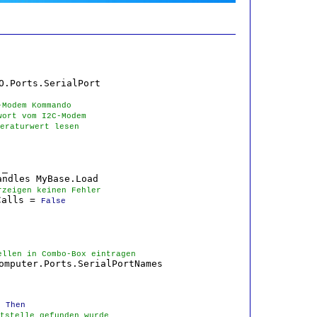
O.Ports.SerialPort

-Modem Kommando
wort vom I2C-Modem
eraturwert lesen
_

ndles MyBase.Load

rzeigen keinen Fehler
Calls = 
False
ellen in Combo-Box eintragen
omputer.Ports.SerialPortNames



 
Then
tstelle gefunden wurde