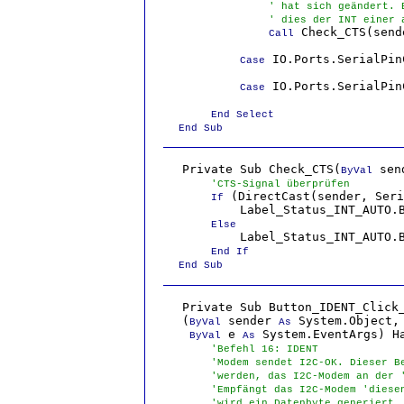
' hat sich geändert. 
' dies der INT einer 
 Check_CTS(sende
Call
 IO.Ports.SerialPin
Case
 IO.Ports.SerialPin
Case
End Select

    End Sub
    Private Sub Check_CTS(
 sen
ByVal
'CTS-Signal überprüfen
 (DirectCast(sender, Seri
If
            Label_Status_INT_AUTO.B
Else
            Label_Status_INT_AUTO.B
End If

    End Sub
    Private Sub Button_IDENT_Click_
    (
 sender 
 System.Object, 
ByVal
As
 e 
 System.EventArgs) Ha
ByVal
As
'Befehl 16: IDENT
'Modem sendet I2C-OK. Dieser B
'werden, das I2C-Modem an der 
'Empfängt das I2C-Modem 'diese
'wird ein Datenbyte generiert,