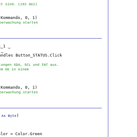
zt sind. (192 dez)
Kommando, 0, 1)

berwachung starten
_1 _

_

ndles Button_STATUS.Click

tungen SDA, SCL und INT aus.
em OK in einem 
.
Kommando, 0, 1)

berwachung starten
 
)

As Byte
lor = Color.Green
