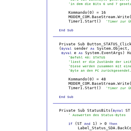
'in dem die Bits 6 und 7 geset
        Kommando(0) = 16

        MODEM_COM.BaseStream.Write(
        Timer1.Start()  
'Timer zur Ü
End Sub
    Private Sub Button_STATUS_Click
    (
 sender 
 System.Object, 
ByVal
As
 e 
 System.EventArgs) Ha
ByVal
As
'Befehl 48: STATUS
'liest er die Zustände der Lei
'Diese werden zusammen mit ein
'Byte an den PC zurückgesendet
        Kommando(0) = 48

        MODEM_COM.BaseStream.Write(
        Timer1.Start()  
'Timer zur Ü
End Sub
    Private Sub StatusBits(
 ST
ByVal
' Auswerten des Status-Bytes
 (ST 
 1) > 0 
If
And
Then
            Label_Status_SDA.BackCo