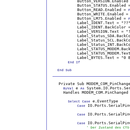
            Button_VERSION.Enabled
            Button_STATUS.Enabled 
            Button_READ.Enabled = 
            Button_WRITE.Enabled =
            Button_LM75.Enabled = 
            Label_IDENT.Text = "??"
            Label_IDENT.BackColor =
            Label_VERSION.Text = "?
            Label_Status_SDA.BackCo
            Label_Status_SCL.BackCo
            Label_Status_INT.BackCo
            Label_STATUS_MODEM.Back
            Label_STATUS_MODEM.Text
            Label_BYTES.Text = "0 B
End If

    End Sub
    Private Sub MODEM_COM_PinChang
 e 
 System.IO.Ports.Ser
ByVal
As
      Handles MODEM_COM.PinChanged

 e.EventType

Select Case
 IO.Ports.SerialPin
Case
 IO.Ports.SerialPin
Case
 IO.Ports.SerialPin
Case