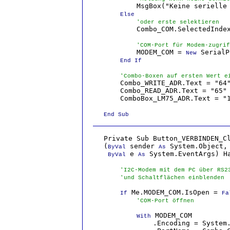
            MsgBox("Keine serielle 
Else
'oder erste selektieren
            Combo_COM.SelectedIndex
'COM-Port für Modem-zugrif
            MODEM_COM = 
 SerialP
New
End If
'Combo-Boxen auf ersten Wert e
        Combo_WRITE_ADR.Text = "64"
        Combo_READ_ADR.Text = "65"

        ComboBox_LM75_ADR.Text = "1
End Sub
    Private Sub Button_VERBINDEN_Cl
    (
 sender 
 System.Object, 
ByVal
As
 e 
 System.EventArgs) Ha
ByVal
As
'I2C-Modem mit dem PC über RS2
'und Schaltflächen einblenden
 Me.MODEM_COM.IsOpen = 
If
Fa
'COM-Port öffnen
 MODEM_COM

With
                .Encoding = System.