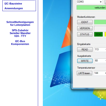
I2C-Bausteine
Anwendungen
Schnellbefestigungen
für Leiterplatten
SPS-Zubehör
Serieller Wandler
V24 - TTY
I2C-Bus
Komponenten