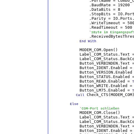
                .PortName = Combo_
                .BaudRate = 19200 
                .DataBits = 8     
                .StopBits = IO.Por
                .Parity = IO.Ports
                .WriteTimeout = 500
                .ReadTimeout = 500

'1Byte im Eingangspuf
                .ReceivedBytesThres
End With
            MODEM_COM.Open()

            Label_COM_Status.Text =
            Label_COM_Status.BackCo
            Button_VERBINDEN.Text =
            Button_IDENT.Enabled =
            Button_VERSION.Enabled
            Button_STATUS.Enabled 
            Button_READ.Enabled = 
            Button_WRITE.Enabled =
            Button_LM75.Enabled = 
T
 Check_CTS(MODEM_COM
            Call
Else
'COM-Port schließen
            MODEM_COM.Close()

            Label_COM_Status.Text =
            Label_COM_Status.BackCo
            Button_VERBINDEN.Text =
            Button_IDENT.Enabled =