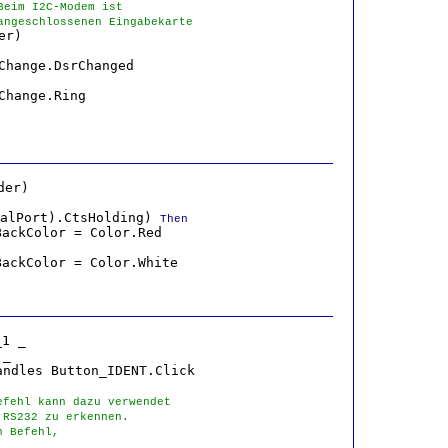
Beim I2C-Modem ist
angeschlossenen Eingabekarte
r)

Change.DsrChanged

Change.Ring

der)

alPort).CtsHolding) 
Then
ackColor = Color.Red

ackColor = Color.White

1 _

_

ndles Button_IDENT.Click

efehl kann dazu verwendet 
'RS232 zu erkennen. 
n Befehl, 