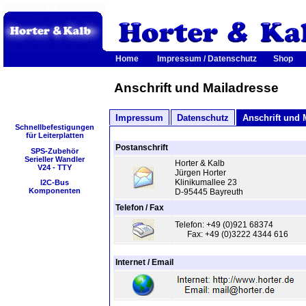
Home
Impressum / Datenschutz
Shop
Anschrift und Mailadresse
Impressum
Datenschutz
Anschrift und 
Schnellbefestigungen
für Leiterplatten
Postanschrift
SPS-Zubehör
Serieller Wandler
Horter & Kalb
V24 - TTY
Jürgen Horter
Klinikumallee 23
I2C-Bus
Komponenten
D-95445 Bayreuth
Telefon / Fax
Telefon: +49 (0)921 68374
Fax: +49 (0)3222 4344 616
Internet / Email