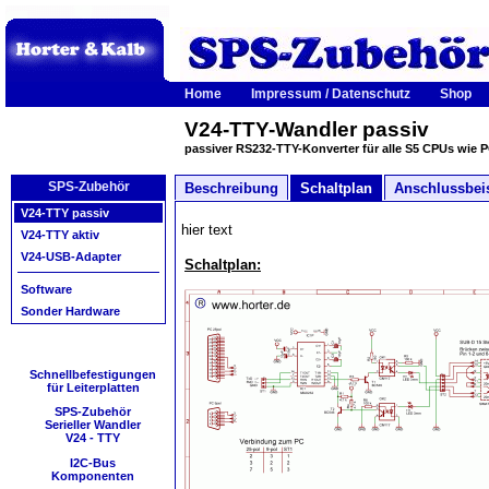
Home
Impressum / Datenschutz
Shop
V24-TTY-Wandler passiv
passiver RS232-TTY-Konverter für alle S5 CPUs wie
SPS-Zubehör
Beschreibung
Schaltplan
Anschlussbei
V24-TTY passiv
hier text
V24-TTY aktiv
V24-USB-Adapter
Schaltplan:
Software
Sonder Hardware
Schnellbefestigungen
für Leiterplatten
SPS-Zubehör
Serieller Wandler
V24 - TTY
I2C-Bus
Komponenten