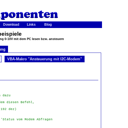
Download
Links
Blog
eispiele
ang 0-10V mit dem PC lesen bzw. ansteuern
ung
VBA-Makro "Ansteuerung mit I2C-Modem"
n dazu
dem diesen Befehl,
(192 dez)
)
'Status vom Modem Abfragen