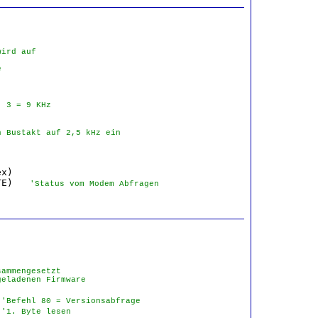
ird auf 

 

  3 = 9 KHz
n Bustakt auf 2,5 kHz ein
x)

TE)   
'Status vom Modem Abfragen
ammengesetzt 

geladenen Firmware
 
'Befehl 80 = Versionsabfrage
 
'1. Byte lesen