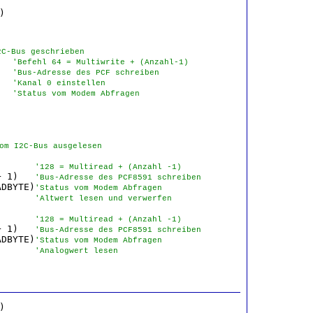
2C-Bus geschrieben
   
'Befehl 64 = Multiwrite + (Anzahl-1)
   
'Bus-Adresse des PCF schreiben
   
'Kanal 0 einstellen
   
'Status vom Modem Abfragen
om I2C-Bus ausgelesen
       
'128 = Multiread + (Anzahl -1)
+ 1)   
'Bus-Adresse des PCF8591 schreiben
ADBYTE)
'Status vom Modem Abfragen
       
'Altwert lesen und verwerfen
       
'128 = Multiread + (Anzahl -1)
+ 1)   
'Bus-Adresse des PCF8591 schreiben
ADBYTE)
'Status vom Modem Abfragen
       
'Analogwert lesen