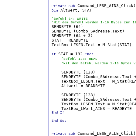
Private Sub
 Altwert, STAT

Dim
'Befehl 64: WRITE
'Mit dem Befehl werden 1-16 Bytes zum I

SENDBYTE (64)                     
SENDBYTE (Combo_SAdresse.Text)    
SENDBYTE (64 + 3)                 
STAT = READBYTE                   
TextBox_LESEN.Text = M_Stat(STAT)

 STAT = 192 
If
Then
'Befehl 128: READ
'Mit dem Befehl werden 1-16 Bytes v
    SENDBYTE (128)                
    SENDBYTE (Combo_SAdresse.Text 
    TextBox_LESEN.Text = M_Stat(RE
    Altwert = READBYTE            
    SENDBYTE (128)                
    SENDBYTE (Combo_SAdresse.Text 
    TextBox_LESEN.Text = M_Stat(RE
    TextBox_LWert_AIN3 = READBYTE 
End If

End Sub
Private Sub