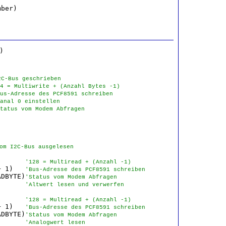
ber)

2C-Bus geschrieben
4 = Multiwrite + (Anzahl Bytes -1)
us-Adresse des PCF8591 schreiben
anal 0 einstellen
tatus vom Modem Abfragen
om I2C-Bus ausgelesen
       
'128 = Multiread + (Anzahl -1)
+ 1)   
'Bus-Adresse des PCF8591 schreiben
ADBYTE)
'Status vom Modem Abfragen
       
'Altwert lesen und verwerfen
       
'128 = Multiread + (Anzahl -1)
+ 1)   
'Bus-Adresse des PCF8591 schreiben
ADBYTE)
'Status vom Modem Abfragen
       
'Analogwert lesen