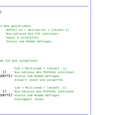
2C-Bus geschrieben
   
'Befehl 64 = Multiwrite + (Anzahl-1)
   
'Bus-Adresse des PCF schreiben
   
'Kanal 0 einstellen
   
'Status vom Modem Abfragen
om I2C-Bus ausgelesen
       
'128 = Multiread + (Anzahl -1)
+ 1)   
'Bus-Adresse des PCF8591 schreiben
ADBYTE)
'Status vom Modem Abfragen
       
'Altwert lesen und verwerfen
       
'128 = Multiread + (Anzahl -1)
+ 1)   
'Bus-Adresse des PCF8591 schreiben
ADBYTE)
'Status vom Modem Abfragen
       
'Analogwert lesen