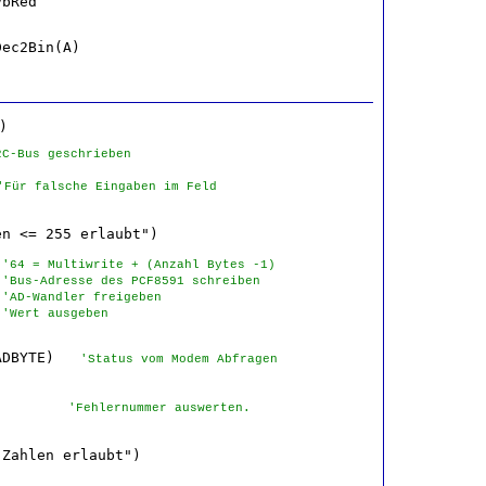
ec2Bin(A)

2C-Bus geschrieben
'Für falsche Eingaben im Feld
 
'64 = Multiwrite + (Anzahl Bytes -1)
 
'Bus-Adresse des PCF8591 schreiben
 
'AD-Wandler freigeben
 
'Wert ausgeben
ADBYTE)   
'Status vom Modem Abfragen
        
'Fehlernummer auswerten.
Zahlen erlaubt")
