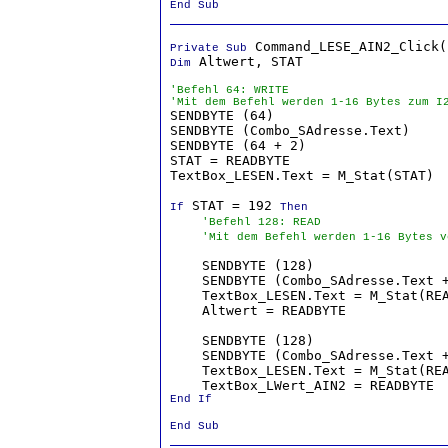
End Sub
Private Sub
 Altwert, STAT

Dim
'Befehl 64: WRITE
'Mit dem Befehl werden 1-16 Bytes zum I

SENDBYTE (64)                     
SENDBYTE (Combo_SAdresse.Text)    
SENDBYTE (64 + 2)                 
STAT = READBYTE                   
TextBox_LESEN.Text = M_Stat(STAT)

 STAT = 192 
If
Then
'Befehl 128: READ
'Mit dem Befehl werden 1-16 Bytes v
    SENDBYTE (128)                
    SENDBYTE (Combo_SAdresse.Text 
    TextBox_LESEN.Text = M_Stat(RE
    Altwert = READBYTE            
    SENDBYTE (128)                
    SENDBYTE (Combo_SAdresse.Text 
    TextBox_LESEN.Text = M_Stat(RE
    TextBox_LWert_AIN2 = READBYTE 
End If

End Sub