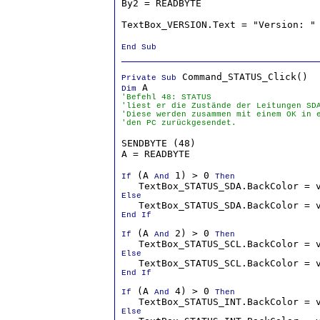
By2 = READBYTE                    
TextBox_VERSION.Text = "Version: " 
End Sub
Private Sub
Dim
'Befehl 48: STATUS
'liest er die Zustände der Leitungen SD
'Diese werden zusammen mit einem OK in e
'den PC zurückgesendet.
SENDBYTE (48)                     
A = READBYTE                      
 (A 
 1) > 0 
If
And
Then
Else
End If

 (A 
 2) > 0 
If
And
Then
Else
End If

 (A 
 4) > 0 
If
And
Then
Else