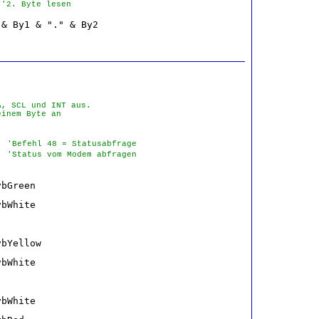
 
'2. Byte lesen
& By1 & "." & By2

A, SCL und INT aus.
inem Byte an 

  
'Befehl 48 = Statusabfrage
  
'Status vom Modem abfragen