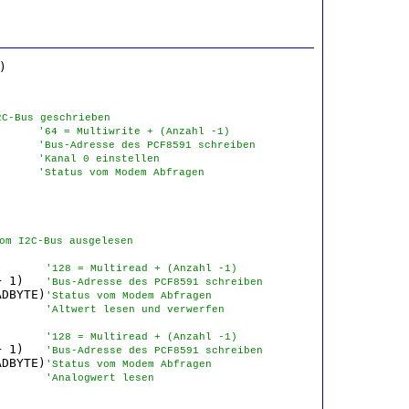
2C-Bus geschrieben
      
'64 = Multiwrite + (Anzahl -1)
      
'Bus-Adresse des PCF8591 schreiben
      
'Kanal 0 einstellen
      
'Status vom Modem Abfragen
om I2C-Bus ausgelesen
       
'128 = Multiread + (Anzahl -1)
+ 1)   
'Bus-Adresse des PCF8591 schreiben
ADBYTE)
'Status vom Modem Abfragen
       
'Altwert lesen und verwerfen
       
'128 = Multiread + (Anzahl -1)
+ 1)   
'Bus-Adresse des PCF8591 schreiben
ADBYTE)
'Status vom Modem Abfragen
       
'Analogwert lesen