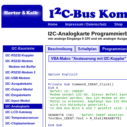
Home
Impressum / Datenschutz
Shop
I2C-Analogkarte Programmierb
vier analoge Eingänge 0-10V und ein analoger Ausg
I2C-Bausteine
Beschreibung
Schaltplan
Programmier
I2C-RS232-Koppler
VBA-Makro "Ansteuerung mit I2C-Koppler"
I2C-RS232-Modem
Modem mit Buffer
I2C-RS232-Modem 2
Option Explicit
I2C-USB-Modem
I2C-Ausgabekarte
Private Sub
Command_IDENT_Click()
Dim
A
I2C-Output-Modul
'Befehl 16: INDENT
'Modem sendet I2C-OK. Dieser Befehl kan
I2C-Eingabekarte
'verwendet werden, das I2C-Modem an der
I2C-Input-Modul
'RS232 zu erkennen. Empfängt das I2C-Mo
'wird ein Datenbyte generiert,
I2C-Analogkarte
'in dem die Bits 6 und 7 gesetzt sind. 
I2C-LCD-Gateway
SENDBYTE (16)
'Befehl IDENT absetzen
I2C-Temperatursensor
TextBox_IDENT.Text = M_Stat(READBYTE
I2C-Chipkartenleser
End Sub