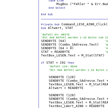
Case Else
        MsgBox ("Fehler " & Err.Num
End Select

End Sub
Private Sub
 Altwert, STAT

Dim
'Befehl 64: WRITE
'Mit dem Befehl werden 1-16 Bytes zum I

SENDBYTE (64)                    
'6
SENDBYTE (Combo_SAdresse.Text)   
'B
SENDBYTE (64 + 0)                
'K
STAT = READBYTE                  
'S
TextBox_LESEN.Text = M_Stat(STAT)

 STAT = 192 
If
Then
'Befehl 128: READ
'Mit dem Befehl werden 1-16 Bytes v
    SENDBYTE (128)                
    SENDBYTE (Combo_SAdresse.Text 
    TextBox_LESEN.Text = M_Stat(RE
    Altwert = READBYTE            
    SENDBYTE (128)                
    SENDBYTE (Combo_SAdresse.Text 
    TextBox_LESEN.Text = M_Stat(RE
    TextBox_LWert_AIN0 = READBYTE 