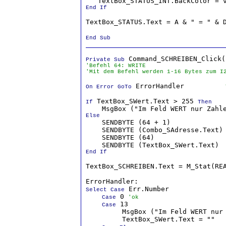
End If
TextBox_STATUS.Text = A & " = " & D
End Sub
Private Sub
'Befehl 64: WRITE
'Mit dem Befehl werden 1-16 Bytes zum I
 ErrorHandler          
On Error GoTo
 TextBox_SWert.Text > 255 
If
Then
Else

    SENDBYTE (64 + 1)             
    SENDBYTE (Combo_SAdresse.Text)
    SENDBYTE (64)                 
    SENDBYTE (TextBox_SWert.Text) 
End If
TextBox_SCHREIBEN.Text = M_Stat(RE
 Err.Number              
Select Case
 0 
Case
'ok
 13

Case
         MsgBox ("Im Feld WERT nur 
         TextBox_SWert.Text = ""
