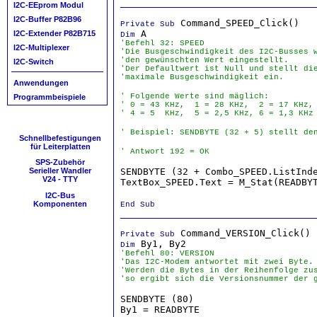
I2C-EEprom Modul
I2C-Buffer P82B96
Private Sub
I2C-Extender P82B715
Dim
'Befehl 32: SPEED
I2C-Multiplexer
'Die Busgeschwindigkeit des I2C-Busses w
'den gewünschten Wert eingestellt.
I2C-Switch
'Der Defaultwert ist Null und stellt die
'maximale Busgeschwindigkeit ein.
Anwendungen
' Folgende Werte sind mäglich:
Programmbeispiele
' 0 = 43 KHz,  1 = 28 KHz,  2 = 17 KHz,
' 4 = 5  KHz,  5 = 2,5 KHz, 6 = 1,3 KHz
' Beispiel: SENDBYTE (32 + 5) stellt de
Schnellbefestigungen
für Leiterplatten
' Antwort 192 = OK
SPS-Zubehör
SENDBYTE (32 + Combo_SPEED.ListInde
Serieller Wandler
V24 - TTY
TextBox_SPEED.Text = M_Stat(READBY
I2C-Bus
Komponenten
End Sub
Private Sub
Dim
'Befehl 80: VERSION
'Das I2C-Modem antwortet mit zwei Byte.
'Werden die Bytes in der Reihenfolge zus
'so ergibt sich die
Versionsnummer der 
SENDBYTE (80)                     
By1 = READBYTE                    