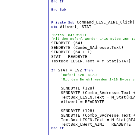
End If

End Sub
Private Sub
 Altwert, STAT

Dim
'Befehl 64: WRITE
'Mit dem Befehl werden 1-16 Bytes zum I

SENDBYTE (64)                     
SENDBYTE (Combo_SAdresse.Text)    
SENDBYTE (64 + 1)                 
STAT = READBYTE                   
TextBox_LESEN.Text = M_Stat(STAT)

 STAT = 192 
If
Then
'Befehl 128: READ
'Mit dem Befehl werden 1-16 Bytes v
    SENDBYTE (128)                
    SENDBYTE (Combo_SAdresse.Text 
    TextBox_LESEN.Text = M_Stat(RE
    Altwert = READBYTE            
    SENDBYTE (128)                
    SENDBYTE (Combo_SAdresse.Text 
    TextBox_LESEN.Text = M_Stat(RE
    TextBox_LWert_AIN1 = READBYTE 
End If
