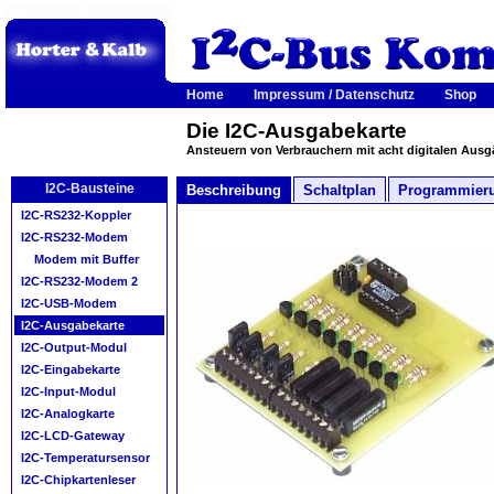
Home
Impressum / Datenschutz
Shop
Die I2C-Ausgabekarte
Ansteuern von Verbrauchern mit acht digitalen Aus
I2C-Bausteine
Beschreibung
Schaltplan
Programmier
I2C-RS232-Koppler
I2C-RS232-Modem
Modem mit Buffer
I2C-RS232-Modem 2
I2C-USB-Modem
I2C-Ausgabekarte
I2C-Output-Modul
I2C-Eingabekarte
I2C-Input-Modul
I2C-Analogkarte
I2C-LCD-Gateway
I2C-Temperatursensor
I2C-Chipkartenleser