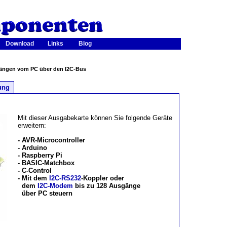
Download
Links
Blog
gängen vom PC über den I2C-Bus
ung
Mit dieser Ausgabekarte können Sie folgende Geräte
erweitern:
- AVR-Microcontroller
- Arduino
- Raspberry Pi
- BASIC-Matchbox
- C-Control
- Mit dem
I2C-RS232
-Koppler oder
dem
I2C-Modem
bis zu 128 Ausgänge
über PC steuern