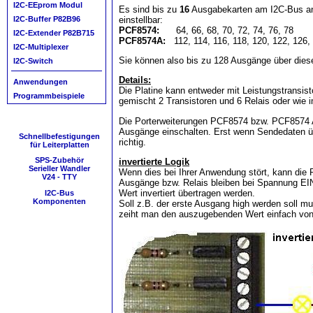
I2C-EEprom Modul
Es sind bis zu
16
Ausgabekarten am I2C-Bus an
einstellbar:
I2C-Buffer P82B96
PCF8574:
64, 66, 68, 70, 72, 74, 76, 78
I2C-Extender P82B715
PCF8574A:
112, 114, 116, 118, 120, 122, 126,
I2C-Multiplexer
Sie können also bis zu 128 Ausgänge über dies
I2C-Switch
Details:
Anwendungen
Die Platine kann entweder mit Leistungstransist
Programmbeispiele
gemischt 2 Transistoren und 6 Relais oder wie im
Die Porterweiterungen PCF8574 bzw. PCF8574 A
Ausgänge einschalten. Erst wenn Sendedaten ü
Schnellbefestigungen
richtig.
für Leiterplatten
SPS-Zubehör
invertierte Logik
Serieller Wandler
Wenn dies bei Ihrer Anwendung stört, kann die P
V24 - TTY
Ausgänge bzw. Relais bleiben bei Spannung EI
Wert invertiert übertragen werden.
I2C-Bus
Komponenten
Soll z.B. der erste Ausgang high werden soll m
zeiht man den auszugebenden Wert einfach von 