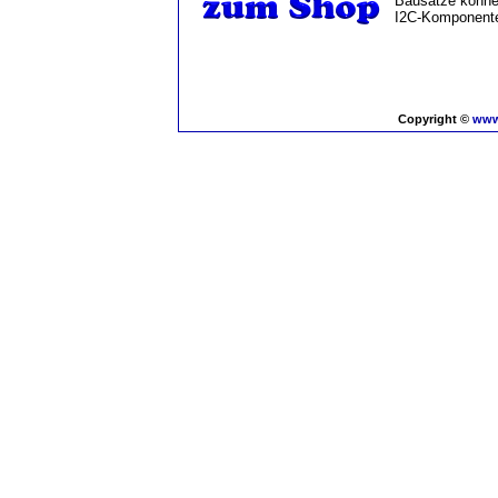
Bausätze können
I2C-Komponente
Copyright ©
www