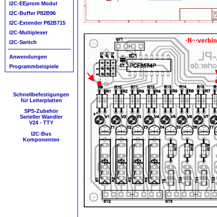
I2C-EEprom Modul
I2C-Buffer P82B96
I2C-Extender P82B715
I2C-Multiplexer
I2C-Switch
Anwendungen
Programmbeispiele
Schnellbefestigungen
für Leiterplatten
SPS-Zubehör
Serieller Wandler
V24 - TTY
I2C-Bus
Komponenten