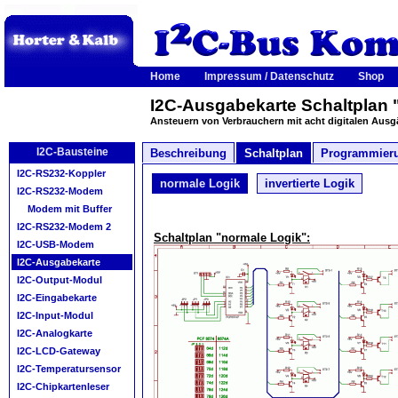
Home
Impressum / Datenschutz
Shop
I2C-Ausgabekarte Schaltplan 
Ansteuern von Verbrauchern mit acht digitalen Aus
I2C-Bausteine
Beschreibung
Schaltplan
Programmier
I2C-RS232-Koppler
normale Logik
invertierte Logik
I2C-RS232-Modem
Modem mit Buffer
I2C-RS232-Modem 2
Schaltplan "normale Logik":
I2C-USB-Modem
I2C-Ausgabekarte
I2C-Output-Modul
I2C-Eingabekarte
I2C-Input-Modul
I2C-Analogkarte
I2C-LCD-Gateway
I2C-Temperatursensor
I2C-Chipkartenleser