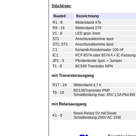
Stückliste:
Bauteil
Bezeichnung
R1 - 8
Widerstand 47k
R9 - 16
Widerstand 270
V1 - 8
LED grün 3mm
ST1
Anschlussklemme 4pol
ST2, ST3
Anschlussklemme 8pol
C1
Keramik-Kondensator 100 nF
IC1
PCF 8574 oder 8574 A + IC-Fassung 
JP1 - 3
Pfostenleiste 3pol. + Jumper
T1 - 8
BC546 Transistor NPN
mit Transistorausgang
R17 - 24
Widerstand 4,7 k
BD136Transistor PNP
T9 - 16
Schaltleistung max. 45V 1,5A Ptot 8W
mit Relaisausgang
Reed-Relais 5V mit Diode
K1 - 8
Schaltleistung 200V AC 15W