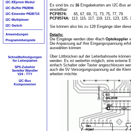
I2C-EEprom Modul
Es sind bis zu
16
Eingabekarten am I2C-Bus ans
I2C-Buffer P82B96
einstellbar:
PCF8574:
65, 67, 69, 71, 73, 75, 77, 79
I2C-Extender P82B715
PCF8574A:
113, 115, 117, 119, 121, 123, 125, 
I2C-Multiplexer
I2C-Switch
Sie können also bis zu 128 Eingänge über diese
Anwendungen
Details:
Die Eingänge werden über 4fach
Optokoppler
v
Programmbeispiele
Die Anpassung auf Ihre Eingangsspannung erfol
auswählen können
Über Lötbrücken auf der Leiterbahnseite könne
Schnellbefestigungen
werden. Es ist weiterhin möglich, eine externe
für Leiterplatten
einfach Schalter oder Taster angeschlossen we
SPS-Zubehör
auch die 5V Versorgungsspannung auf die Kle
Serieller Wandler
arbeiten möchte.
V24 - TTY
I2C-Bus
Komponenten