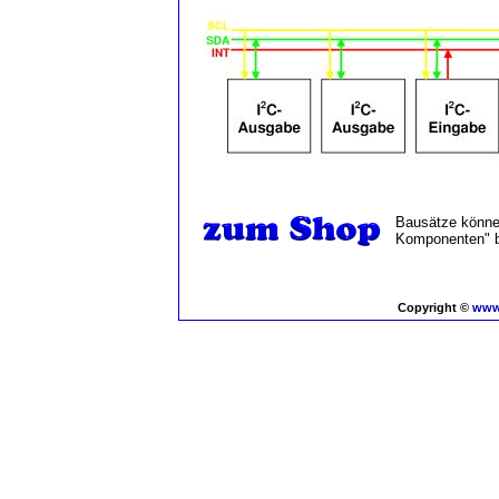
Bausätze können
Komponenten" b
Copyright ©
www.