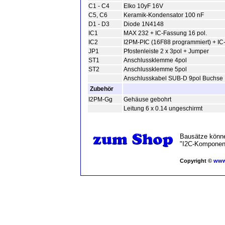
C1 - C4
Elko 10yF 16V
C5, C6
Keramik-Kondensator 100 nF
D1 - D3
Diode 1N4148
IC1
MAX 232 + IC-Fassung 16 pol.
IC2
I2PM-PIC (16F88 programmiert) + IC
JP1
Pfostenleiste 2 x 3pol + Jumper
ST1
Anschlussklemme 4pol
ST2
Anschlussklemme 5pol
Anschlusskabel SUB-D 9pol Buchse
Zubehör
I2PM-Gg
Gehäuse gebohrt
Leitung 6 x 0.14 ungeschirmt
Bausätze könne
"I2C-Komponent
Copyright ©
www