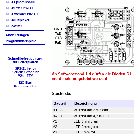
I2C-EEprom Modul
I2C-Buffer P82B96
I2C-Extender P82B715
I2C-Multiplexer
I2C-Switch
Anwendungen
Programmbeispiele
Schnellbefestigungen
für Leiterplatten
SPS-Zubehör
Serieller Wandler
Ab Softwarestand 1.4 dürfen die Dioden D1 
V24 - TTY
nicht mehr eingelötet werden!
I2C-Bus
Komponenten
Stückliste:
Bauteil
Bezeichnung
R1 - 3
Widerstand 270 Ohm
R4 - 7
Widerstand 4,7 kOhm
V1
LED 3mm grün
V2
LED 3mm gelb
V3
LED 3mm rot