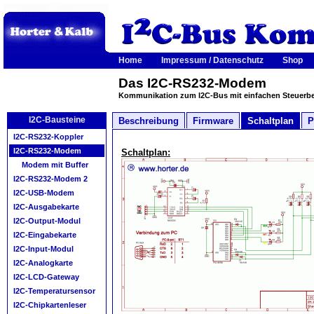
Home
Impressum / Datenschutz
Shop
Das I2C-RS232-Modem
Kommunikation zum I2C-Bus mit einfachen Steuerb
I2C-Bausteine
Beschreibung
Firmware
Schaltplan
P
I2C-RS232-Koppler
I2C-RS232-Modem
Schaltplan:
Modem mit Buffer
I2C-RS232-Modem 2
I2C-USB-Modem
I2C-Ausgabekarte
I2C-Output-Modul
I2C-Eingabekarte
I2C-Input-Modul
I2C-Analogkarte
I2C-LCD-Gateway
I2C-Temperatursensor
I2C-Chipkartenleser