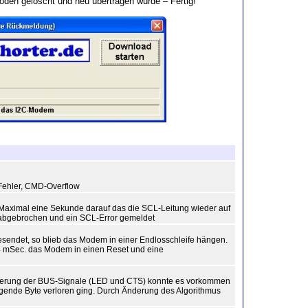
en gelöscht und neu übertragen wurde – Fertig!
Fehler, CMD-Overflow
 Maximal eine Sekunde darauf das die SCL-Leitung wieder auf
ion abgebrochen und ein SCL-Error gemeldet
sendet, so blieb das Modem in einer Endlosschleife hängen.
 64 mSec. das Modem in einen Reset und eine
lisierung der BUS-Signale (LED und CTS) konnte es vorkommen
nde Byte verloren ging. Durch Änderung des Algorithmus