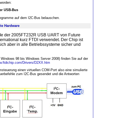
 worden:
er USB-Bus
legramme auf dem I2C-Bus belauschen.
ie Hardware
de der 2005FT232R USB UART von Future
ernational kurz FTDI verwendet. Der Chip ist
sich aber in alle Betriebssysteme sicher und
n Windows 98 bis Windows Server 2008) finden Sie auf der
ww.ftdichip.com/Drivers/D2XX.htm
temsteuerung einen virtuellen COM-Port also eine simulierte
euerbefehle zum I2C-Bus gesendet und die Antworten