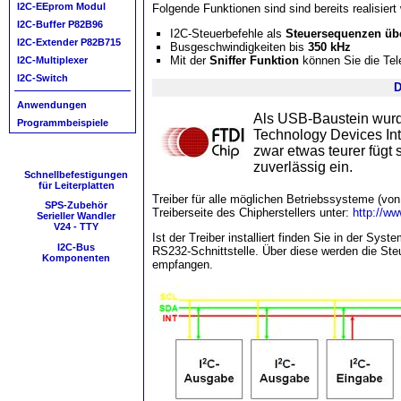
I2C-EEprom Modul
Folgende Funktionen sind sind bereits realisiert
I2C-Buffer P82B96
I2C-Steuerbefehle als
Steuersequenzen üb
I2C-Extender P82B715
Busgeschwindigkeiten bis
350 kHz
Mit der
Sniffer Funktion
können Sie die Te
I2C-Multiplexer
I2C-Switch
D
Anwendungen
Als USB-Baustein wur
Programmbeispiele
Technology Devices Int
zwar etwas teurer fügt 
zuverlässig ein.
Schnellbefestigungen
für Leiterplatten
Treiber für alle möglichen Betriebssysteme (vo
SPS-Zubehör
Treiberseite des Chipherstellers unter:
http://w
Serieller Wandler
V24 - TTY
Ist der Treiber installiert finden Sie in der Sys
I2C-Bus
RS232-Schnittstelle. Über diese werden die St
Komponenten
empfangen.