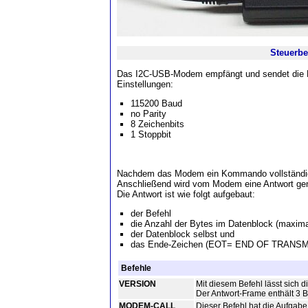
Steuerb
Das I2C-USB-Modem empfängt und sendet die K
Einstellungen:
115200 Baud
no Parity
8 Zeichenbits
1 Stoppbit
Nachdem das Modem ein Kommando vollständig 
Anschließend wird vom Modem eine Antwort gen
Die Antwort ist wie folgt aufgebaut:
der Befehl
die Anzahl der Bytes im Datenblock (maxima
der Datenblock selbst und
das Ende-Zeichen (EOT= END OF TRANSM
Befehle
VERSION
Mit diesem Befehl lässt sich d
Der Antwort-Frame enthält 3 B
MODEM-CALL
Dieser Befehl hat die Aufgab