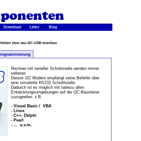
Download
Links
Blog
ehlen über das I2C-USB-Interface
rogrammierung
Rechner mit serieller Schnittstelle werden immer
seltener.
Dieses I2C Modem empfängt seine Befehle über
eine simulierte RS232 Schnittstelle.
Dadurch ist es möglich mit nahezu allen
Entwicklungsumgebungen auf die I2C-Bausteine
zuzugreifen. z.B.
- Visual Basic / VBA
- Linux
- C++, Delphi
- Pearl
- ... u.v.m.