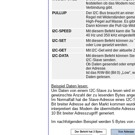
feststellen ob das Modem noc
Verbindung gibt.
PULLUP
Der I2C-Bus braucht an einer 
Regel mit Widerständen gemac
High-Pegel auf Masse. Es gib
Dann können die Pull-Up-Wid
I2C-SPEED
Mit diesem Befehl kann die T
40 Hz und 350 kHz eingestell
I2C-SET
Mit diesem Befehl können zu
oder Low gesetzt werden.
I2C-GET
Mit I2C-Get wird der aktuelle
I2C-DATA
Mit diesem Befehl können Si
I2C-Slave senden.
Ob Daten gesendet oder empf
der Adresse.
Ist das R/W-Bit (Bit 0) „Low“,
Daten gelesen.
Beispiel Daten lesen:
Um Daten von einem I2C-Slave zu lesen wird im
gewünschte Anzahl der zu lesenden Bytes ang
Im Normalfall hat die Slave-Adresse eines I2C-S
Bit breiter Adresse auf den Markt kommen wurde 
interpretiert das Modem die übermittelte Adress
10 Bit breiter Adresszugriff generiert.
Im nachfolgenden Beispiel werden 5 Bytes von