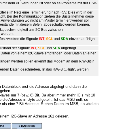
h mit dem PC verbunden ist oder ob es Probleme mit der USB-
Stelle im Netz eine Terminierung nach +5V. Dies wird in der
ht. Bei der Kommunikation ziehen die Busteilnehmer diese
t Anwendungen wo nicht am Master terminiert werden soll.
erstände mit diesem Befehl abgeschaltet werden können.
aktgeschwindigkeit am I2C-Bus zwischen
t werden.
 Testzwecken die Signale
INT
,
SCL
und
SDA
einzeln auf High
 Zustand der Signale
INT
,
SCL
und
SDA
abgefragt
e Daten von einem I2C-Slave empfangen, oder Daten an einen
angen werden sollen erkennt das Modem an dem R/W-Bit in
 werden Daten geschrieben. Ist das R/W-Bit „High“, werden
 Datenblock erst die Adresse abgelegt und dann die
egeben.
laves nur 7 (bzw. 8) Bit. Da aber immer mehr IC´s mit 10
die Adresse in Byte aufgeteilt. Ist das MSB null, so
e als eine 7 Bit Adresse. Stehen Daten im MSB, so wird ein
 einem I2C-Slave an Adresse 161 gelesen.