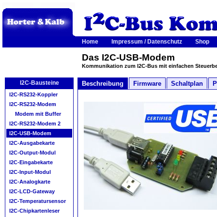
Home
Impressum / Datenschutz
Shop
Das I2C-USB-Modem
Kommunikation zum I2C-Bus mit einfachen Steuerbef
I2C-Bausteine
Beschreibung
Firmware
Schaltplan
P
I2C-RS232-Koppler
I2C-RS232-Modem
Modem mit Buffer
I2C-RS232-Modem 2
I2C-USB-Modem
I2C-Ausgabekarte
I2C-Output-Modul
I2C-Eingabekarte
I2C-Input-Modul
I2C-Analogkarte
I2C-LCD-Gateway
I2C-Temperatursensor
I2C-Chipkartenleser