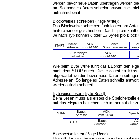
werden bevor neue Daten übertragen werden od
an. So lange es Daten schreibt antwortet es ni
aufnahmebereit.
Blockweises schreiben (Page Write):
Das Blockweise schreiben funktioniert am Anf
hintereinander geschrieben. Das EEprom zählt 
Je nach Typ können 8 oder 16 Bytes pro Block 
Baust.
ACK
erste
A
START
Adresse
vom AT24C
Speicheradresse
vom 
3. Datenbyte
ACK
...
schreiben
vom AT24C
v
Wie beim Byte Write führt das EEprom den eigen
nach dem STOP durch. Dieser dauert ca 10ms.
abgewartet werden bevor neue Daten übertragen
Adresse an. So lange es Daten schreibt antwor
wieder aufnahmebereit.
Byteweise lesen (Byte Read):
Beim Lesen muss als erstes die Speicherzelle ei
auf das EEprom beziehen sich immer auf die zul
Baust.
ACK
START
Speich
Adresse
vom AT24C
Baust.
AC
START
Adresse +1
vom A
Blockweise lesen (Page Read):
Hier gilt das gleiche wie oben, nur dass mehre