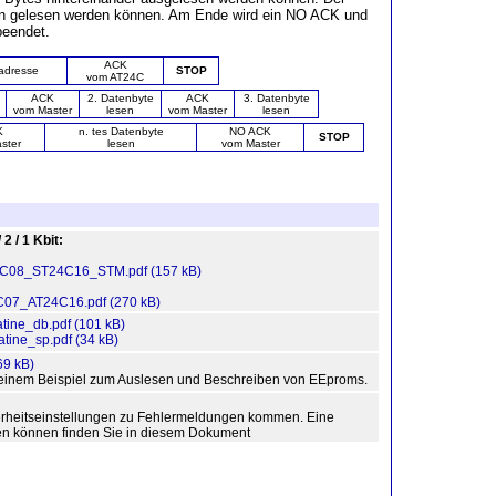
en gelesen werden können. Am Ende wird ein NO ACK und
beendet.
ACK
adresse
STOP
vom AT24C
ACK
2. Datenbyte
ACK
3. Datenbyte
vom Master
lesen
vom Master
lesen
K
n. tes Datenbyte
NO ACK
STOP
ster
lesen
vom Master
2 / 1 Kbit:
08_ST24C16_STM.pdf (157 kB)
7_AT24C16.pdf (270 kB)
atine_db.pdf (101 kB)
atine_sp.pdf (34 kB)
69 kB)
 einem Beispiel zum Auslesen und Beschreiben von EEproms.
erheitseinstellungen zu Fehlermeldungen kommen. Eine
ren können finden Sie in diesem Dokument