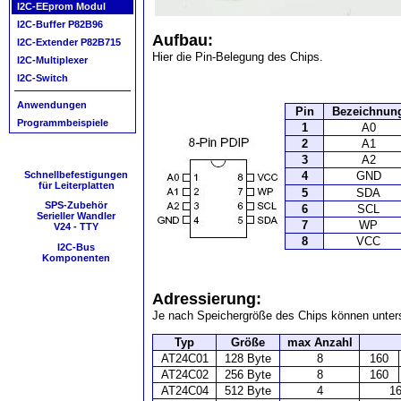
I2C-EEprom Modul
I2C-Buffer P82B96
Aufbau:
I2C-Extender P82B715
Hier die Pin-Belegung des Chips.
I2C-Multiplexer
I2C-Switch
Anwendungen
Pin
Bezeichnun
Programmbeispiele
1
A0
2
A1
3
A2
Schnellbefestigungen
4
GND
für Leiterplatten
5
SDA
SPS-Zubehör
6
SCL
Serieller Wandler
7
WP
V24 - TTY
8
VCC
I2C-Bus
Komponenten
Adressierung:
Je nach Speichergröße des Chips können unters
Typ
Größe
max Anzahl
AT24C01
128 Byte
8
160
AT24C02
256 Byte
8
160
AT24C04
512 Byte
4
1