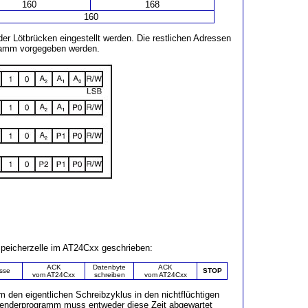
160
168
160
r Lötbrücken eingestellt werden. Die restlichen Adressen
ramm vorgegeben werden.
peicherzelle im AT24Cxx geschrieben:
ACK
Datenbyte
ACK
sse
STOP
vom AT24Cxx
schreiben
vom AT24Cxx
en eigentlichen Schreibzyklus in den nichtflüchtigen
wenderprogramm muss entweder diese Zeit abgewartet