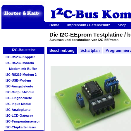
Home
Impressum / Datenschutz
Shop
Die I2C-EEprom Testplatine / 
Auslesen und beschreiben von I2C-EEProms
I2C-Bausteine
Beschreibung
Schaltplan
Programmier
I2C-RS232-Koppler
I2C-RS232-Modem
Modem mit Buffer
I2C-RS232-Modem 2
I2C-USB-Modem
I2C-Ausgabekarte
I2C-Output-Modul
I2C-Eingabekarte
I2C-Input-Modul
I2C-Analogkarte
I2C-LCD-Gateway
I2C-Temperatursensor
I2C-Chipkartenleser