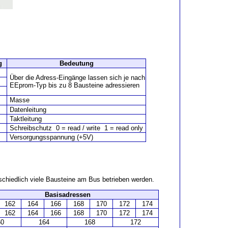
g
Bedeutung
Über die Adress-Eingänge lassen sich je nach
EEprom-Typ bis zu 8 Bausteine adressieren
Masse
Datenleitung
Taktleitung
Schreibschutz 0 = read / write 1 = read only
Versorgungsspannung (+5V)
chiedlich viele Bausteine am Bus betrieben werden.
Basisadressen
162
164
166
168
170
172
174
162
164
166
168
170
172
174
60
164
168
172