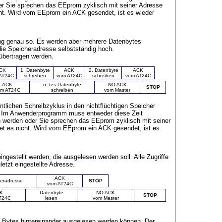
er Sie sprechen das EEprom zyklisch mit seiner Adresse
cht. Wird vom EEprom ein ACK gesendet, ist es wieder
ang genau so. Es werden aber mehrere Datenbytes
die Speicheradresse selbstständig hoch.
übertragen werden.
CK
1. Datenbyte
ACK
2. Datenbyte
ACK
AT24C
schreiben
vom AT24C
schreiben
vom AT24C
ACK
n. tes Datenbyte
NO ACK
STOP
om AT24C
schreiben
vom Master
tlichen Schreibzyklus in den nichtflüchtigen Speicher
 Im Anwenderprogramm muss entweder diese Zeit
 werden oder Sie sprechen das EEprom zyklisch mit seiner
tet es nicht. Wird vom EEprom ein ACK gesendet, ist es
ngestellt werden, die ausgelesen werden soll. Alle Zugriffe
etzt eingestellte Adresse.
ACK
eradresse
STOP
vom AT24C
K
Datenbyte
NO ACK
STOP
T24C
lesen
vom Master
re Bytes hintereinander ausgelesen werden können. Der