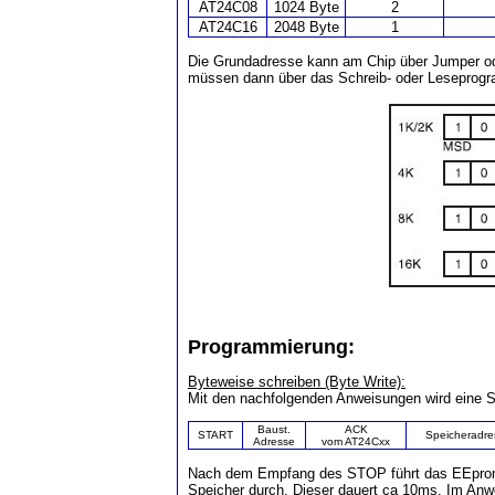
AT24C08
1024 Byte
2
AT24C16
2048 Byte
1
Die Grundadresse kann am Chip über Jumper ode
müssen dann über das Schreib- oder Leseprog
Programmierung
:
Byteweise schreiben (Byte Write):
Mit den nachfolgenden Anweisungen wird eine S
Baust.
ACK
START
Speicheradre
Adresse
vom AT24Cxx
Nach dem Empfang des STOP führt das EEprom d
Speicher durch. Dieser dauert ca 10ms. Im An