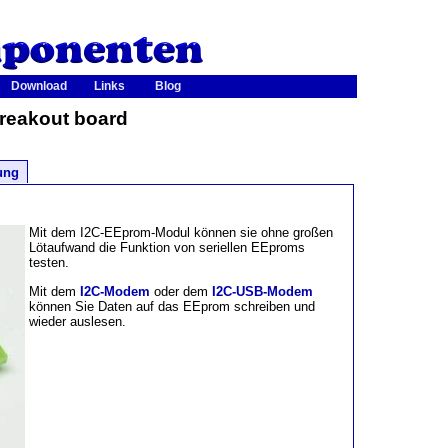
Download
Links
Blog
breakout board
ung
Mit dem I2C-EEprom-Modul können sie ohne großen
Lötaufwand die Funktion von seriellen EEproms
testen.
Mit dem
I2C-Modem
oder dem
I2C-USB-Modem
können Sie Daten auf das EEprom schreiben und
wieder auslesen.