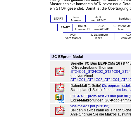
Master schickt immer ein ACK bevor neue Dat
ein STOP gesendet. Damit ist die Übertragung 
Baust.
ACK
START
Speicher
Adresse
vom AT24C
Baust.
ACK
1. Datenbyte
START
Adresse +1
vom AT24C
lesen
ACK
4. Datenbyte
AC
vom Master
lesen
vom Ma
I2C-EEprom-Modul
Serielle I²C Bus EEPROMs 16 / 8 / 4 / 
IC-Beschreibung Thomson
ST24C01_ST24C02_ST24C04_ST24C
und von Atmel
AT24C01_AT24C02_AT24C04_AT24C0
Datenblatt (1 Seite)
i2c-eeprom-testpl
Schaltplan (1 Seite)
i2c-eeprom-testpl
I
I2C-Ps-EEprom-Test.xls und port.dll (
Excel-Makro
für den
I2C-Koppler
mit
vba-makros.pdf (528 kB)
Bei den Makros kann es je nach Sich
Anleitung wie Sie die Makros ausfüh