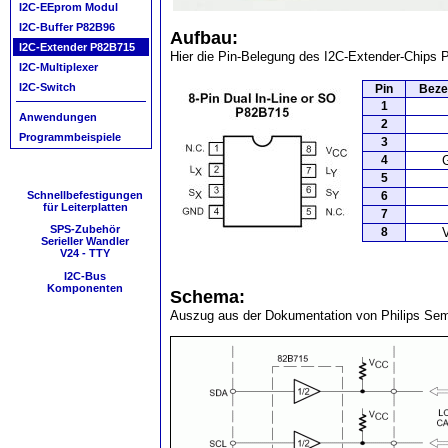
I2C-EEprom Modul
I2C-Buffer P82B96
Aufbau:
I2C-Extender P82B715
Hier die Pin-Belegung des I2C-Extender-Chips
I2C-Multiplexer
I2C-Switch
Pin
Beze
1
Anwendungen
2
Programmbeispiele
3
4
5
Schnellbefestigungen
6
für Leiterplatten
7
SPS-Zubehör
8
Serieller Wandler
V24 - TTY
I2C-Bus
Komponenten
Schema:
Auszug aus der Dokumentation von Philips Sem