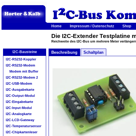
Home
Impressum / Datenschutz
Shop
Die I2C-Extender Testplatine 
Reichweite des I2C-Bus um mehrere Meter verlänger
I2C-Bausteine
Beschreibung
Schaltplan
I2C-RS232-Koppler
I2C-RS232-Modem
Modem mit Buffer
I2C-RS232-Modem 2
I2C-USB-Modem
I2C-Ausgabekarte
I2C-Output-Modul
I2C-Eingabekarte
I2C-Input-Modul
I2C-Analogkarte
I2C-LCD-Gateway
I2C-Temperatursensor
I2C-Chipkartenleser