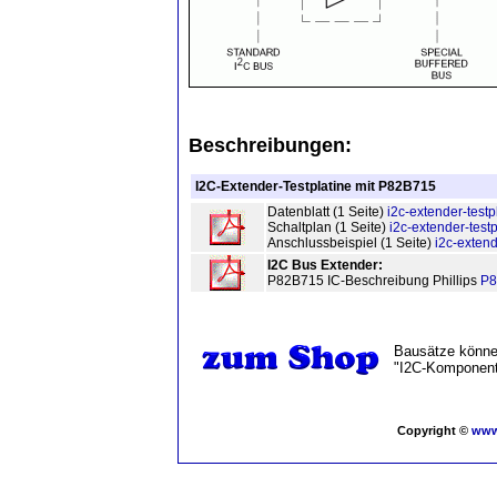
Beschreibungen
:
I2C-Extender-Testplatine mit P82B715
Datenblatt (1 Seite)
i2c-extender-testp
Schaltplan (1 Seite)
i2c-extender-testp
Anschlussbeispiel (1 Seite)
i2c-extend
I2C Bus Extender:
P82B715 IC-Beschreibung Phillips
P8
Bausätze können
"I2C-Komponent
Copyright ©
www