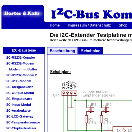
Home
Impressum / Datenschutz
Shop
Die I2C-Extender Testplatine 
Reichweite des I2C-Bus um mehrere Meter verlänger
I2C-Bausteine
Beschreibung
Schaltplan
I2C-RS232-Koppler
I2C-RS232-Modem
Modem mit Buffer
Schaltplan:
I2C-RS232-Modem 2
I2C-USB-Modem
I2C-Ausgabekarte
I2C-Output-Modul
I2C-Eingabekarte
I2C-Input-Modul
I2C-Analogkarte
I2C-LCD-Gateway
I2C-Temperatursensor
I2C-Chipkartenleser