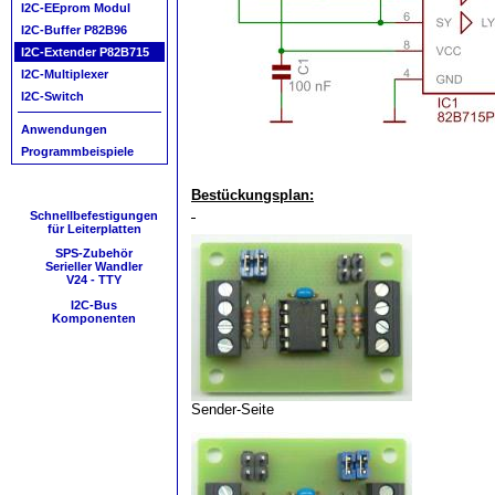
I2C-EEprom Modul
I2C-Buffer P82B96
I2C-Extender P82B715
I2C-Multiplexer
I2C-Switch
Anwendungen
Programmbeispiele
Bestückungsplan:
Schnellbefestigungen
für Leiterplatten
SPS-Zubehör
Serieller Wandler
V24 - TTY
I2C-Bus
Komponenten
Sender-Seite