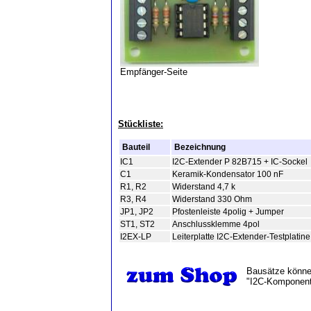
Empfänger-Seite
Stückliste:
Bauteil
Bezeichnung
IC1
I2C-Extender P 82B715 + IC-Sockel
C1
Keramik-Kondensator 100 nF
R1, R2
Widerstand 4,7 k
R3, R4
Widerstand 330 Ohm
JP1, JP2
Pfostenleiste 4polig + Jumper
ST1, ST2
Anschlussklemme 4pol
I2EX-LP
Leiterplatte I2C-Extender-Testplatine
Bausätze können
"I2C-Komponent