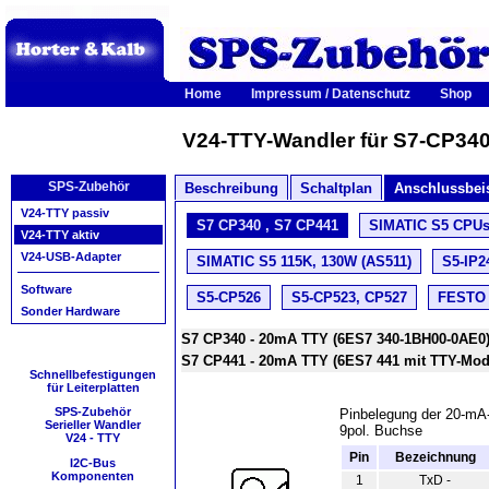
Home
Impressum / Datenschutz
Shop
V24-TTY-Wandler für S7-CP34
SPS-Zubehör
Beschreibung
Schaltplan
Anschlussbei
V24-TTY passiv
S7 CP340 , S7 CP441
SIMATIC S5 CPUs 
V24-TTY aktiv
V24-USB-Adapter
SIMATIC S5 115K, 130W (AS511)
S5-IP2
Software
S5-CP526
S5-CP523, CP527
FESTO 
Sonder Hardware
S7 CP340 - 20mA TTY (6ES7 340-1BH00-0AE0
S7 CP441 - 20mA TTY (6ES7 441 mit TTY-Mod
Schnellbefestigungen
für Leiterplatten
SPS-Zubehör
Pinbelegung der 20-mA
Serieller Wandler
9pol. Buchse
V24 - TTY
Pin
Bezeichnung
I2C-Bus
Komponenten
1
TxD -