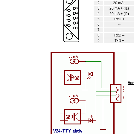
2
20 mA -
3
20 mA + (I1)
4
20 mA + (I2)
5
RxD +
6
--
7
--
8
RxD –
9
TxD +
Ve