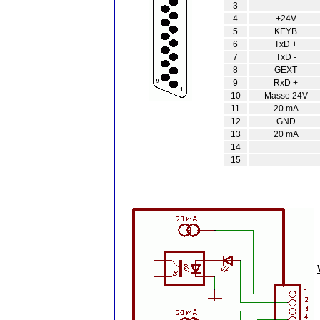
3
4
+24V
5
KEYB
6
TxD +
7
TxD -
8
GEXT
9
RxD +
10
Masse 24V
11
20 mA
12
GND
13
20 mA
14
15