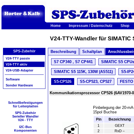
Home
Impressum / Datenschutz
Shop
V24-TTY-Wandler für SIMATIC
SPS-Zubehör
Beschreibung
Schaltplan
Anschlussbei
V24-TTY passiv
S7 CP340 , S7 CP441
SIMATIC S5 CPUs 
V24-TTY aktiv
V24-USB-Adapter
SIMATIC S5 115K, 130W (AS511)
S5-IP2
Software
S5-CP526
S5-CP523, CP527
FESTO 
Sonder Hardware
Kommunikationsprozessor CP526 (6AV1970-
Schnellbefestigungen
für Leiterplatten
Pinbelegung der 20-mA-
15pol Buchse
SPS-Zubehör
Serieller Wandler
Pin
Bezeichnung
V24 - TTY
1
GEXT
I2C-Bus
Komponenten
2
RxD –