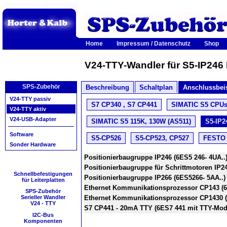
Home
Impressum / Datenschutz
Shop
V24-TTY-Wandler für S5-IP246
SPS-Zubehör
Beschreibung
Schaltplan
Anschlussbei
V24-TTY passiv
S7 CP340 , S7 CP441
SIMATIC S5 CPUs 
V24-TTY aktiv
V24-USB-Adapter
SIMATIC S5 115K, 130W (AS511)
S5-IP2
Software
S5-CP526
S5-CP523, CP527
FESTO 
Sonder Hardware
Positionierbaugruppe IP246 (6ES5 246- 4UA..
Positionierbaugruppe für Schrittmotoren IP24
Schnellbefestigungen
Positionierbaugruppe IP266 (6ES5266- 5AA..)
für Leiterplatten
Ethernet Kommunikationsprozessor CP143 (6
SPS-Zubehör
Ethernet Kommunikationsprozessor CP1430 (6
Serieller Wandler
V24 - TTY
S7 CP441 - 20mA TTY (6ES7 441 mit TTY-Mod
I2C-Bus
Komponenten