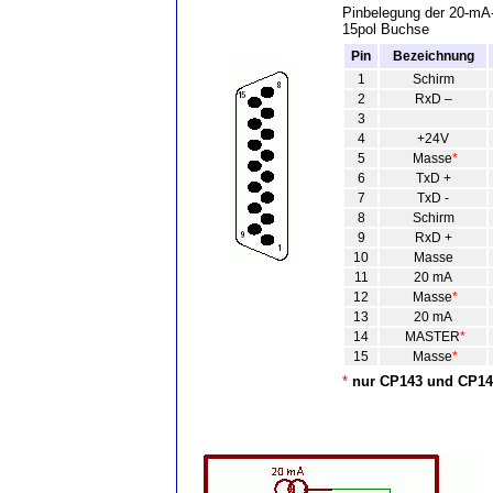
Pinbelegung der 20-mA
15pol Buchse
Pin
Bezeichnung
1
Schirm
2
RxD –
3
4
+24V
5
Masse
*
6
TxD +
7
TxD -
8
Schirm
9
RxD +
10
Masse
11
20 mA
12
Masse
*
13
20 mA
14
MASTER
*
15
Masse
*
*
nur CP143 und CP14