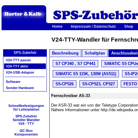
Home
Impressum / Datenschutz
Shop
V24-TTY-Wandler für Fernschr
SPS-Zubehör
Beschreibung
Schaltplan
Anschlussbei
V24-TTY passiv
S7 CP340 , S7 CP441
SIMATIC S5 CPUs 
V24-TTY aktiv
V24-USB-Adapter
SIMATIC S5 115K, 130W (AS511)
S5-IP2
Software
S5-CP526
S5-CP523, CP527
FESTO 
Sonder Hardware
Fernschreiber AS-33
Der ASR-33 war ein von der Teletype Corporation
Schnellbefestigungen
für Leiterplatten
Nähere Informationen unter http://de.wikipedia.o
SPS-Zubehör
Serieller Wandler
V24 - TTY
I2C-Bus
Komponenten