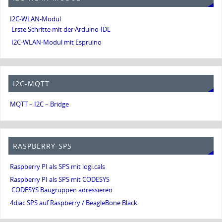
I2C-WLAN-Modul
Erste Schritte mit der Arduino-IDE
I2C-WLAN-Modul mit Espruino
I2C-MQTT
MQTT – I2C – Bridge
RASPBERRY-SPS
Raspberry PI als SPS mit logi.cals
Raspberry PI als SPS mit CODESYS
CODESYS Baugruppen adressieren
4diac SPS auf Raspberry / BeagleBone Black