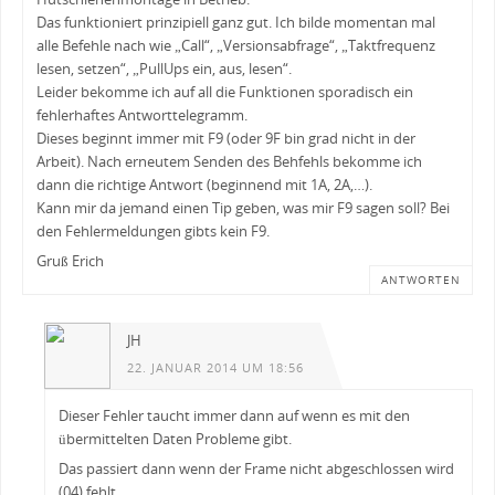
Das funktioniert prinzipiell ganz gut. Ich bilde momentan mal
alle Befehle nach wie „Call“, „Versionsabfrage“, „Taktfrequenz
lesen, setzen“, „PullUps ein, aus, lesen“.
Leider bekomme ich auf all die Funktionen sporadisch ein
fehlerhaftes Antworttelegramm.
Dieses beginnt immer mit F9 (oder 9F bin grad nicht in der
Arbeit). Nach erneutem Senden des Behfehls bekomme ich
dann die richtige Antwort (beginnend mit 1A, 2A,…).
Kann mir da jemand einen Tip geben, was mir F9 sagen soll? Bei
den Fehlermeldungen gibts kein F9.
Gruß Erich
ANTWORTEN
JH
22. JANUAR 2014 UM 18:56
Dieser Fehler taucht immer dann auf wenn es mit den
übermittelten Daten Probleme gibt.
Das passiert dann wenn der Frame nicht abgeschlossen wird
(04) fehlt.