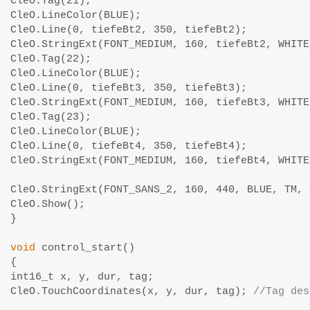
CleO.Tag(21);

CleO.LineColor(BLUE);

CleO.Line(0, tiefeBt2, 350, tiefeBt2);

CleO.StringExt(FONT_MEDIUM, 160, tiefeBt2, WHITE
CleO.Tag(22);

CleO.LineColor(BLUE);

CleO.Line(0, tiefeBt3, 350, tiefeBt3);

CleO.StringExt(FONT_MEDIUM, 160, tiefeBt3, WHITE
CleO.Tag(23);

CleO.LineColor(BLUE);

CleO.Line(0, tiefeBt4, 350, tiefeBt4);

CleO.StringExt(FONT_MEDIUM, 160, tiefeBt4, WHITE
CleO.StringExt(FONT_SANS_2, 160, 440, BLUE, TM, 
CleO.Show();

}

void
 control_start()

{

int16_t x, y, dur, tag;

CleO.TouchCoordinates(x, y, dur, tag); 
//Tag des