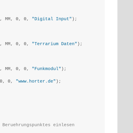
, MM, 0, 0, 
"Digital Input"
);

, MM, 0, 0, 
"Terrarium Daten"
);

, MM, 0, 0, 
"Funkmodul"
);

0, 0, 
"www.horter.de"
);

 Beruehrungspunktes einlesen