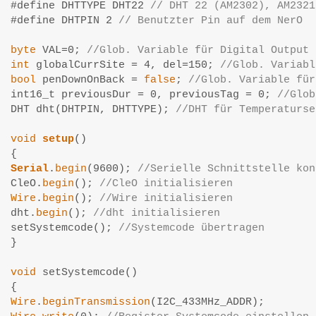
#define DHTTYPE DHT22 
// DHT 22 (AM2302), AM2321
#define DHTPIN 2 
// Benutzter Pin auf dem NerO
byte
 VAL=0; 
//Glob. Variable für Digital Output
int
 globalCurrSite = 4, del=150; 
//Glob. Variabl
bool
 penDownOnBack = 
false
; 
//Glob. Variable für
int16_t previousDur = 0, previousTag = 0; 
//Glob
DHT dht(DHTPIN, DHTTYPE); 
//DHT für Temperaturse
void
setup
()

Serial
.
begin
(9600); 
//Serielle Schnittstelle kon
CleO.
begin
(); 
//CleO initialisieren
Wire
.
begin
(); 
//Wire initialisieren
dht.
begin
(); 
//dht initialisieren
setSystemcode(); 
//Systemcode übertragen
}

void
 setSystemcode()

Wire
.
beginTransmission