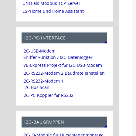
UNO als Modbus TCP-Server
ESPHome und Home Assistant
I2C-PC-INTERFACE
I2C-USB-Modem
Sniffer Funktion / I2C-Datenlogger
VB-Express Projekt für I2C-USB-Modem
I2C-RS232-Modem 2 Baudrate einstellen
I2C-RS232-Modem 1
I2C Bus Scan
I2C-PC-Koppler für RS232
I2C-BAUGRUPPEN
I2C-IO-Module für Hutschienenmontage