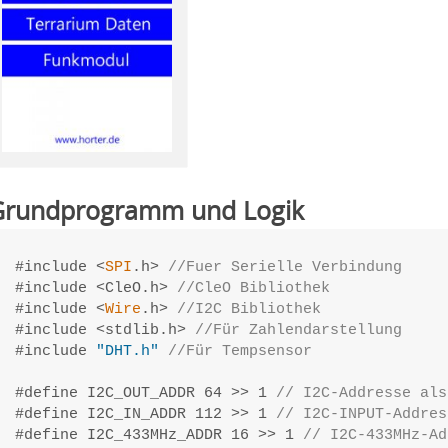
Grundprogramm und Logik
#include <
SPI
.h> 
//Fuer Serielle Verbindung
#include <CleO.h> 
//CleO Bibliothek
#include <
Wire
.h> 
//I2C Bibliothek
#include <stdlib.h> 
//Für Zahlendarstellung
#include 
"DHT.h"
//Für Tempsensor
#define I2C_OUT_ADDR 64 >> 1 
// I2C-Addresse als
#define I2C_IN_ADDR 112 >> 1 
// I2C-INPUT-Addres
#define I2C_433MHz_ADDR 16 >> 1 
// I2C-433MHz-Ad