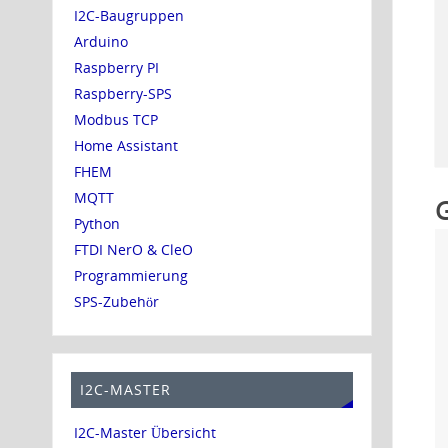
I2C-Baugruppen
Arduino
Raspberry PI
Raspberry-SPS
Modbus TCP
Home Assistant
FHEM
MQTT
Python
FTDI NerO & CleO
Programmierung
SPS-Zubehör
I2C-MASTER
I2C-Master Übersicht