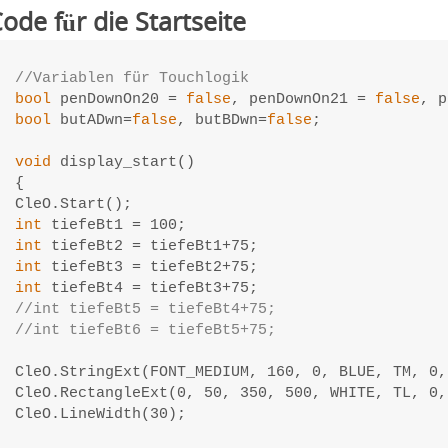
ode für die Startseite
//Variablen für Touchlogik
bool
 penDownOn20 = 
false
, penDownOn21 = 
false
, p
bool
 butADwn=
false
, butBDwn=
false
;

void
 display_start()

{

int
int
int
int
//int tiefeBt5 = tiefeBt4+75;
//int tiefeBt6 = tiefeBt5+75;
CleO.StringExt(FONT_MEDIUM, 160, 0, BLUE, TM, 0,
CleO.RectangleExt(0, 50, 350, 500, WHITE, TL, 0, 
CleO.LineWidth(30);
