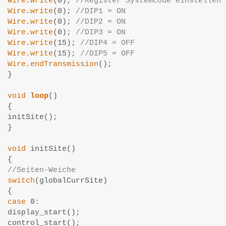
Wire
.
write
(0); 
//Register Systemcode einstellen
Wire
.
write
(0); 
//DIP1 = ON
Wire
.
write
(0); 
//DIP2 = ON
Wire
.
write
(0); 
//DIP3 = ON
Wire
.
write
(15); 
//DIP4 = OFF
Wire
.
write
(15); 
//DIP5 = OFF
Wire
.
endTransmission
();

}

void
loop
()

{

initSite();

}

void
 initSite()

//Seiten-Weiche
switch
(globalCurrSite)

case
 0:

display_start();
