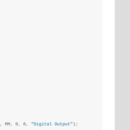
, MM, 0, 0, 
"Digital Output"
);
