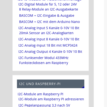
I2C-Digital Module für 5, 12 oder 24V
8 Relay-Module an I2C-Ausgabekarte
BASCOM + I2C-Eingabe & Ausgabe
BASCOM + I2C mit dem Arduino Nano
I2C-Analog Input 5 Kanäle 0-10V 10 Bit
20mA Sensor an I2C-Analogkarten
I2C-Analog Input 8 Kanäle 0-10V 10 Bit
I2C-Analog-Input 18 Bit mit MCP3424
I2C-Analog Output 4 Kanäle 0-10V 10 Bit
I2C-Funksender Modul 433MHz
Funksteckdosen am Raspberry
I2C UND RASPBERRY-PI
I2C-Module am Raspberry PI
I2C-Module am Raspberry PI adressieren
I2C-Pegelanpassung 3,3 nach 5V