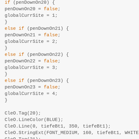
if
 (penDownOn20) {

penDownOn20 = 
false
;

globalCurrSite = 1;

else
if
 (penDownOn21) {

penDownOn21 = 
false
;

globalCurrSite = 2;

else
if
 (penDownOn22) {

penDownOn22 = 
false
;

globalCurrSite = 3;

else
if
 (penDownOn23) {

penDownOn23 = 
false
;

globalCurrSite = 4;

}

CleO.Tag(20);

CleO.LineColor(BLUE);

CleO.Line(0, tiefeBt1, 350, tiefeBt1);

CleO.StringExt(FONT_MEDIUM, 160, tiefeBt1, WHITE