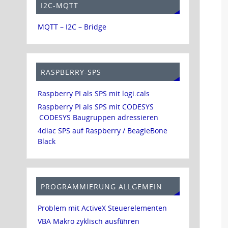
I2C-MQTT
MQTT – I2C – Bridge
RASPBERRY-SPS
Raspberry PI als SPS mit logi.cals
Raspberry PI als SPS mit CODESYS
CODESYS Baugruppen adressieren
4diac SPS auf Raspberry / BeagleBone
Black
PROGRAMMIERUNG ALLGEMEIN
Problem mit ActiveX Steuerelementen
VBA Makro zyklisch ausführen