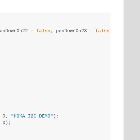
enDownOn22 = 
false
, penDownOn23 = 
false
 0, 
"HOKA I2C DEMO"
);

0);
