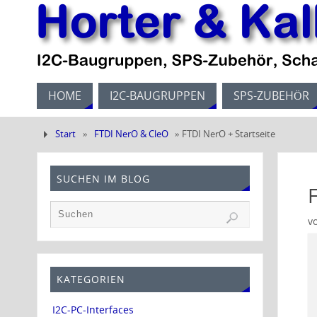
HOME
I2C-BAUGRUPPEN
SPS-ZUBEHÖR
Start
»
FTDI NerO & CleO
»
FTDI NerO + Startseite
SUCHEN IM BLOG
v
KATEGORIEN
I2C-PC-Interfaces