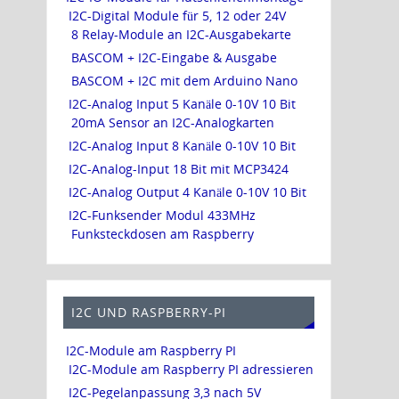
I2C-Digital Module für 5, 12 oder 24V
8 Relay-Module an I2C-Ausgabekarte
BASCOM + I2C-Eingabe & Ausgabe
BASCOM + I2C mit dem Arduino Nano
I2C-Analog Input 5 Kanäle 0-10V 10 Bit
20mA Sensor an I2C-Analogkarten
I2C-Analog Input 8 Kanäle 0-10V 10 Bit
I2C-Analog-Input 18 Bit mit MCP3424
I2C-Analog Output 4 Kanäle 0-10V 10 Bit
I2C-Funksender Modul 433MHz
Funksteckdosen am Raspberry
I2C UND RASPBERRY-PI
I2C-Module am Raspberry PI
I2C-Module am Raspberry PI adressieren
I2C-Pegelanpassung 3,3 nach 5V