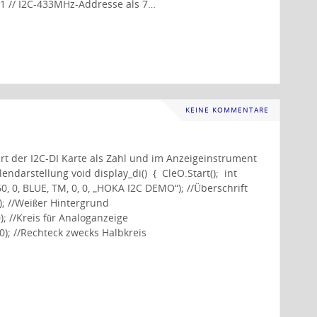
1 // I2C-433MHz-Addresse als 7…
KEINE KOMMENTARE
rt der I2C-DI Karte als Zahl und im Anzeigeinstrument
endarstellung void display_di() { CleO.Start(); int
, 0, BLUE, TM, 0, 0, „HOKA I2C DEMO“); //Überschrift
0); //Weißer Hintergrund
; //Kreis für Analoganzeige
 0); //Rechteck zwecks Halbkreis