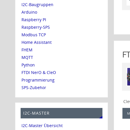
I2C-Baugruppen
Arduino
Raspberry PI
Raspberry-SPS
Modbus TCP
Home Assistant
FHEM
FT
MQTT
Python
FTDI NerO & CleO
Programmierung
SPS-Zubehör
Cle
I2C-MASTER
M
I2C-Master Übersicht