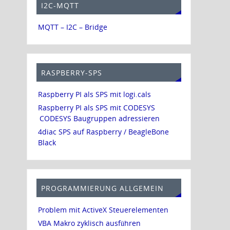
I2C-MQTT
MQTT – I2C – Bridge
RASPBERRY-SPS
Raspberry PI als SPS mit logi.cals
Raspberry PI als SPS mit CODESYS
CODESYS Baugruppen adressieren
4diac SPS auf Raspberry / BeagleBone
Black
PROGRAMMIERUNG ALLGEMEIN
Problem mit ActiveX Steuerelementen
VBA Makro zyklisch ausführen