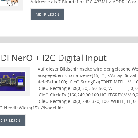
Addresse als 7 Bit #define I2C_433MHz_ADDR 16 >> 
MEHR LESEN
DI NerO + I2C-Digital Input
Auf dieser Bildschirmseite wird der gelesene We
ausgegeben. char anzeige[15]=““; //Array für Zahl
tiefeBt1 = 100; CleO.StringExt(FONT_MEDIUM, 160
CleO.RectangleExt(0, 50, 350, 500, WHITE, TL, 0, 
CleO.CircleExt(160,240,90,100,LIGHTGREY,MM,0,0)
CleO.RectangleExt(0, 240, 320, 100, WHITE, TL, 0,
O.NeedleWidth(15); //Nadel für…
EHR LESEN