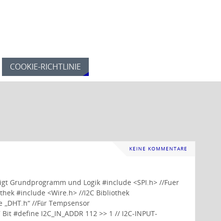
COOKIE-RICHTLINIE
KEINE KOMMENTARE
eigt Grundprogramm und Logik #include <SPI.h> //Fuer
thek #include <Wire.h> //I2C Bibliothek
de „DHT.h“ //Für Tempsensor
 Bit #define I2C_IN_ADDR 112 >> 1 // I2C-INPUT-