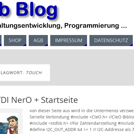
SHOP
AGB
IMPRESSUM
DATENSCHUTZ
HLAGWORT:
TOUCH
DI NerO + Startseite
von dieser Seite aus wird in die Untermenüs verzw
Serielle Verbindung #include <CleO.h> //CleO Biblio
#include <stdlib.h> //Für Zahlendarstellung #inclu
#define I2C_OUT_ADDR 64 >> 1 // I2C-Addresse als 7