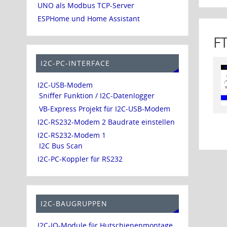
UNO als Modbus TCP-Server
ESPHome und Home Assistant
F
I2C-PC-INTERFACE
I2C-USB-Modem
Sniffer Funktion / I2C-Datenlogger
VB-Express Projekt für I2C-USB-Modem
I2C-RS232-Modem 2 Baudrate einstellen
I2C-RS232-Modem 1
I2C Bus Scan
I2C-PC-Koppler für RS232
I2C-BAUGRUPPEN
I2C-IO-Module für Hutschienenmontage