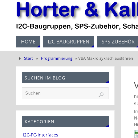
HOME
I2C-BAUGRUPPEN
SPS-ZUBEHÖR
Start
»
Programmierung
»
VBA Makro zyklisch ausführen
SUCHEN IM BLOG
h
a
I
N
KATEGORIEN
H
I2C-PC-Interfaces