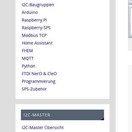
I2C-Baugruppen
Arduino
Raspberry PI
Raspberry-SPS
Modbus TCP
Home Assistant
FHEM
MQTT
Python
FTDI NerO & CleO
Programmierung
SPS-Zubehör
I2C-MASTER
I2C-Master Übersicht