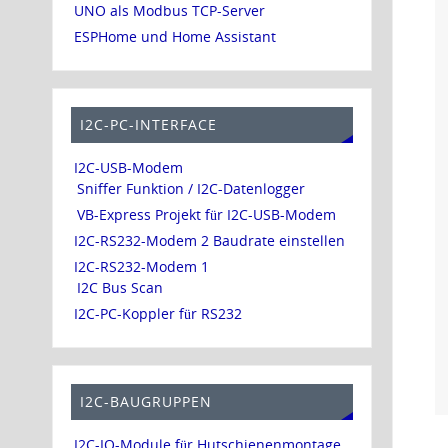
UNO als Modbus TCP-Server
ESPHome und Home Assistant
I2C-PC-INTERFACE
I2C-USB-Modem
Sniffer Funktion / I2C-Datenlogger
VB-Express Projekt für I2C-USB-Modem
I2C-RS232-Modem 2 Baudrate einstellen
I2C-RS232-Modem 1
I2C Bus Scan
I2C-PC-Koppler für RS232
I2C-BAUGRUPPEN
I2C-IO-Module für Hutschienenmontage