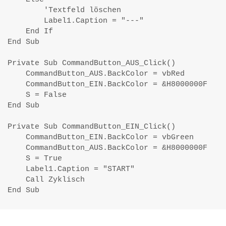
        'Textfeld löschen

        Label1.Caption = "---"

    End If    

End Sub

Private Sub CommandButton_AUS_Click()    

    CommandButton_AUS.BackColor = vbRed

    CommandButton_EIN.BackColor = &H8000000F

    S = False

End Sub

Private Sub CommandButton_EIN_Click()

    CommandButton_EIN.BackColor = vbGreen

    CommandButton_AUS.BackColor = &H8000000F

    S = True

    Label1.Caption = "START"

    Call Zyklisch

End Sub