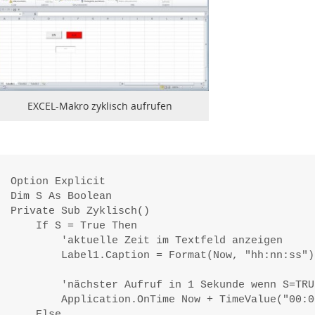
EXCEL-Makro zyklisch aufrufen
Option Explicit

Dim S As Boolean

Private Sub Zyklisch()

    If S = True Then

        'aktuelle Zeit im Textfeld anzeigen

        Label1.Caption = Format(Now, "hh:nn:ss")

        'nächster Aufruf in 1 Sekunde wenn S=TRUE
        Application.OnTime Now + TimeValue("00:0
    Else
