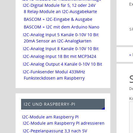
E
I2C-Digital Module für 5, 12 oder 24V
8 Relay-Module an I2C-Ausgabekarte
BASCOM + I2C-Eingabe & Ausgabe
BASCOM + I2C mit dem Arduino Nano
S
I2C-Analog Input 5 Kanäle 0-10V 10 Bit
20mA Sensor an I2C-Analogkarten
I2C-Analog Input 8 Kanäle 0-10V 10 Bit
«
I2C-Analog-Input 18 Bit mit MCP3424
I2C-Analog Output 4 Kanäle 0-10V 10 Bit
I2C-Funksender Modul 433MHz
Funksteckdosen am Raspberry
De
K
I2C UND RASPBERRY-PI
I2C-Module am Raspberry PI
I2C-Module am Raspberry PI adressieren
I2C-Pegelanpassung 3,3 nach 5V