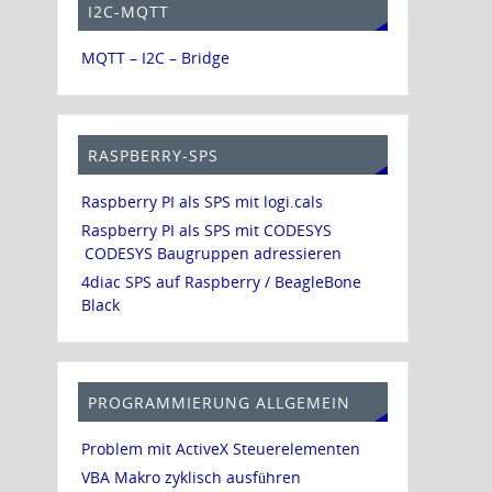
I2C-MQTT
MQTT – I2C – Bridge
RASPBERRY-SPS
Raspberry PI als SPS mit logi.cals
Raspberry PI als SPS mit CODESYS
CODESYS Baugruppen adressieren
4diac SPS auf Raspberry / BeagleBone
Black
PROGRAMMIERUNG ALLGEMEIN
Problem mit ActiveX Steuerelementen
VBA Makro zyklisch ausführen