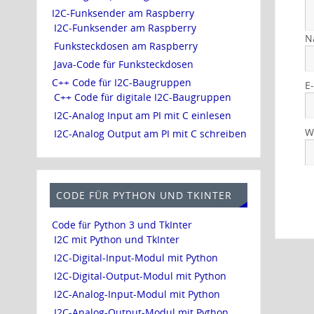
I2C-Funksender am Raspberry
I2C-Funksender am Raspberry
N
Funksteckdosen am Raspberry
Java-Code für Funksteckdosen
C++ Code für I2C-Baugruppen
E
C++ Code für digitale I2C-Baugruppen
I2C-Analog Input am PI mit C einlesen
W
I2C-Analog Output am PI mit C schreiben
CODE FÜR PYTHON UND TKINTER
Code für Python 3 und TkInter
I2C mit Python und TkInter
I2C-Digital-Input-Modul mit Python
I2C-Digital-Output-Modul mit Python
I2C-Analog-Input-Modul mit Python
I2C-Analog-Output-Modul mit Python