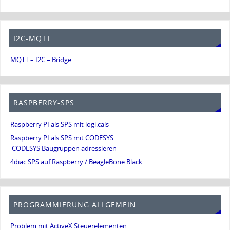
I2C-MQTT
MQTT – I2C – Bridge
RASPBERRY-SPS
Raspberry PI als SPS mit logi.cals
Raspberry PI als SPS mit CODESYS
CODESYS Baugruppen adressieren
4diac SPS auf Raspberry / BeagleBone Black
PROGRAMMIERUNG ALLGEMEIN
Problem mit ActiveX Steuerelementen