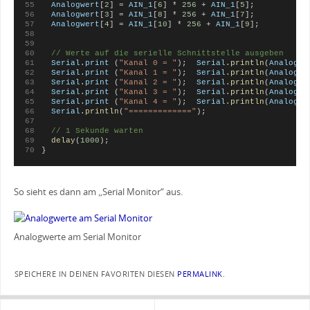
Analogwert
[
2
] = 
AIN_1
[
6
] * 
256
 + 
AIN_1
[
5
];
Analogwert
[
3
] = 
AIN_1
[
8
] * 
256
 + 
AIN_1
[
7
];
Analogwert
[
4
] = 
AIN_1
[
10
] * 
256
 + 
AIN_1
[
9
];
// Werte auf die serielle Schnittstelle ausgeben
Serial
.
print
 (
"Kanal 0 = "
);  
Serial
.
println
(
Analogwe
Serial
.
print
 (
"Kanal 1 = "
);  
Serial
.
println
(
Analogwe
Serial
.
print
 (
"Kanal 2 = "
);  
Serial
.
println
(
Analogwe
Serial
.
print
 (
"Kanal 3 = "
);  
Serial
.
println
(
Analogwe
Serial
.
print
 (
"Kanal 4 = "
);  
Serial
.
println
(
Analogwe
Serial
.
println
(
"============="
);
// 1 Sekunde warten
delay
(
1000
);              
}
So sieht es dann am „Serial Monitor“ aus.
Analogwerte am Serial Monitor
SPEICHERE IN DEINEN FAVORITEN DIESEN
PERMALINK
.