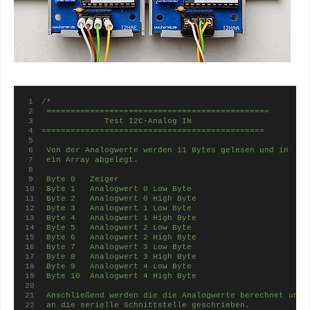
/* 
 ==============================================
             Test I2C-Analog IN
==============================================
 Von der Analogwerte werden 11 Bytes gelesen und in 
 ein Array abgelegt. 
 Byte 0   Zeiger
 Byte 1   Analogwert 0 Low Byte
 Byte 2   Analogwert 0 High Byte
 Byte 3   Analogwert 1 Low Byte
 Byte 4   Analogwert 1 High Byte
 Byte 5   Analogwert 2 Low Byte
 Byte 6   Analogwert 2 High Byte
 Byte 7   Analogwert 3 Low Byte
 Byte 8   Analogwert 3 High Byte
 Byte 9   Analogwert 4 Low Byte
 Byte 10  Analogwert 4 High Byte
 Anschließend werden die die Analogwerte berechnet und
 an die serielle Schnittstelle geschrieben.