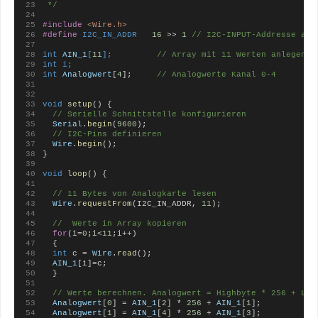
 */
#include
<Wire.h>
#define
 I2C_IN_ADDR   
16
>>
1
 // I2C-INPUT-Addresse als
int 
AIN_1
[
11
];
         // Array mit 11 Werten anlegen
int i;
int
Analogwert
[
4
];
     // Analogwerte Kanal 0-4
void
setup
() {
// Serielle Schnittstelle konfigurieren
Serial
.
begin
(
9600
);       
// I2C-Pins definieren
Wire
.
begin
();             
}
void
loop
() {
// 11 Bytes von Analogkarte lesen
Wire
.
requestFrom
(I2C_IN_ADDR, 
11
); 
//  Werte in Array kopieren
for
(i=
0
;i<
11
;i++)                  
  {
int
 c = 
Wire
.
read
();
AIN_1
[i]=c;
  }
// Werte berechnen. Analogwert = Highbyte * 256 + Low
Analogwert
[
0
] = 
AIN_1
[
2
] * 
256
 + 
AIN_1
[
1
];
Analogwert
[
1
] = 
AIN_1
[
4
] * 
256
 + 
AIN_1
[
3
];