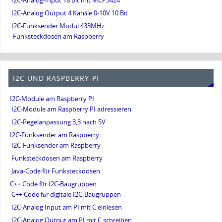
I2C-Analog-Input 18 Bit mit MCP3424
I2C-Analog Output 4 Kanäle 0-10V 10 Bit
I2C-Funksender Modul 433MHz
Funksteckdosen am Raspberry
I2C UND RASPBERRY-PI
I2C-Module am Raspberry PI
I2C-Module am Raspberry PI adressieren
I2C-Pegelanpassung 3,3 nach 5V
I2C-Funksender am Raspberry
I2C-Funksender am Raspberry
Funksteckdosen am Raspberry
Java-Code für Funksteckdosen
C++ Code für I2C-Baugruppen
C++ Code für digitale I2C-Baugruppen
I2C-Analog Input am PI mit C einlesen
I2C-Analog Output am PI mit C schreiben