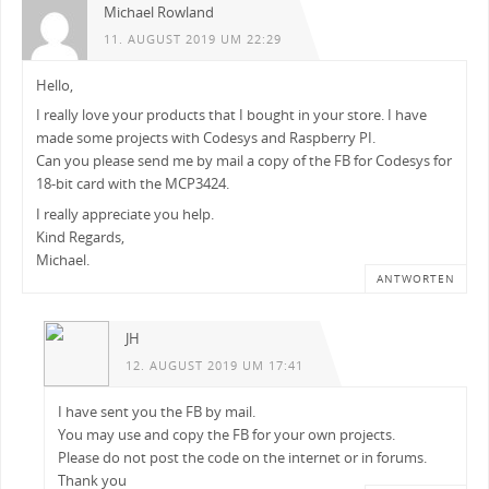
Michael Rowland
11. AUGUST 2019 UM 22:29
Hello,
I really love your products that I bought in your store. I have
made some projects with Codesys and Raspberry PI.
Can you please send me by mail a copy of the FB for Codesys for
18-bit card with the MCP3424.
I really appreciate you help.
Kind Regards,
Michael.
ANTWORTEN
JH
12. AUGUST 2019 UM 17:41
I have sent you the FB by mail.
You may use and copy the FB for your own projects.
Please do not post the code on the internet or in forums.
Thank you