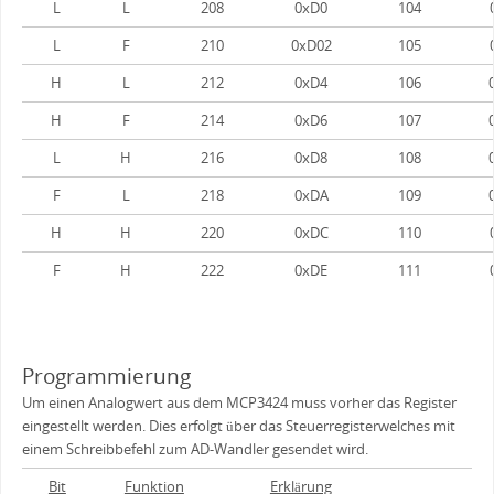
L
L
208
0xD0
104
L
F
210
0xD02
105
H
L
212
0xD4
106
H
F
214
0xD6
107
L
H
216
0xD8
108
F
L
218
0xDA
109
H
H
220
0xDC
110
F
H
222
0xDE
111
Programmierung
Um einen Analogwert aus dem MCP3424 muss vorher das Register
eingestellt werden. Dies erfolgt über das Steuerregisterwelches mit
einem Schreibbefehl zum AD-Wandler gesendet wird.
Bit
Funktion
Erklärung