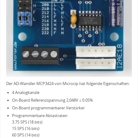
Der AD-Wandler MCP3424 von Microcip hat folgende Eigenschaften:
4 Analogkanäle
On-Board Referenzspannung 2,048V ± 0.05%
On-Board programmierbarer Verstärker
Programmierbare Abtastraten
3.75 SPS (18 bits)
15 SPS (16 bits)
60 SPS (14 bits)