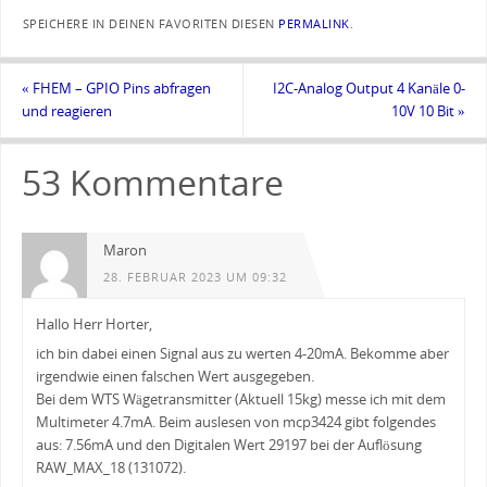
SPEICHERE IN DEINEN FAVORITEN DIESEN
PERMALINK
.
«
FHEM – GPIO Pins abfragen
I2C-Analog Output 4 Kanäle 0-
und reagieren
10V 10 Bit
»
53 Kommentare
Maron
28. FEBRUAR 2023 UM 09:32
Hallo Herr Horter,
ich bin dabei einen Signal aus zu werten 4-20mA. Bekomme aber
irgendwie einen falschen Wert ausgegeben.
Bei dem WTS Wägetransmitter (Aktuell 15kg) messe ich mit dem
Multimeter 4.7mA. Beim auslesen von mcp3424 gibt folgendes
aus: 7.56mA und den Digitalen Wert 29197 bei der Auflösung
RAW_MAX_18 (131072).