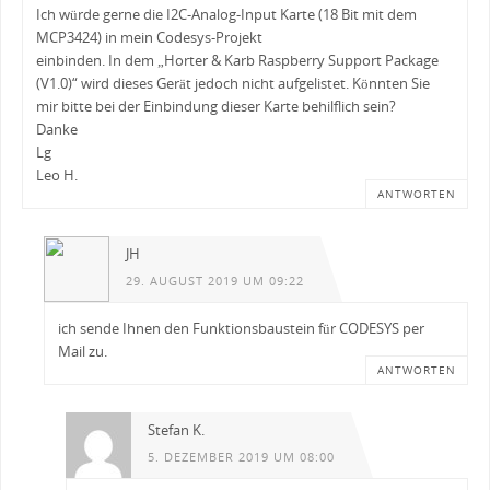
Ich würde gerne die I2C-Analog-Input Karte (18 Bit mit dem
MCP3424) in mein Codesys-Projekt
einbinden. In dem „Horter & Karb Raspberry Support Package
(V1.0)“ wird dieses Gerät jedoch nicht aufgelistet. Könnten Sie
mir bitte bei der Einbindung dieser Karte behilflich sein?
Danke
Lg
Leo H.
ANTWORTEN
JH
29. AUGUST 2019 UM 09:22
ich sende Ihnen den Funktionsbaustein für CODESYS per
Mail zu.
ANTWORTEN
Stefan K.
5. DEZEMBER 2019 UM 08:00