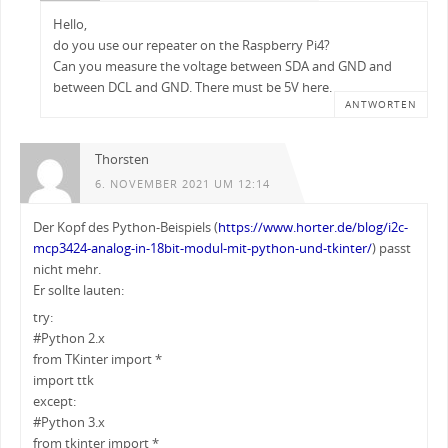
Hello,
do you use our repeater on the Raspberry Pi4?
Can you measure the voltage between SDA and GND and
between DCL and GND. There must be 5V here.
ANTWORTEN
Thorsten
6. NOVEMBER 2021 UM 12:14
Der Kopf des Python-Beispiels (
https://www.horter.de/blog/i2c-
mcp3424-analog-in-18bit-modul-mit-python-und-tkinter/
) passt
nicht mehr.
Er sollte lauten:
try:
#Python 2.x
from TKinter import *
import ttk
except:
#Python 3.x
from tkinter import *