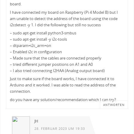
board.
I have connected my board on Raspberry (Pi 4 Model B) but I
am unable to detect the address of the board using the code
i2cdetect -y 1. I did the following but still no success
– sudo apt-get install python3-smbus
– sudo apt-get install -y i2c-tools
– dtparam=i2c_arm=on
– Enabled i2c in configuration
– Made sure that the cables are connected properly
– tried different jumper positions on A1 and A0
– I also tried connecting I2HAA (Analog output board)
Just to make sure if the board works, I have connected it to
Arduino and it worked. I was able to read the address of the
connection.
do you have any solution/recommendation which I can try?
ANTWORTEN
JH
28. FEBRUAR 2023 UM 19:33