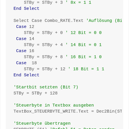
    STBy = STBy + 3 
' 8x = 1 1
End Select
Select Case Combo_RATE.Text 
'Auflösung (Bit 
Case
 12

    STBy = STBy + 0 
' 12 Bit = 0 0
Case
 14

    STBy = STBy + 4 
' 14 Bit = 0 1
Case
 16

    STBy = STBy + 8 
' 16 Bit = 1 0
Case
  18

    STBy = STBy + 12 
' 18 Bit = 1 1
End Select
'Startbit setzten (Bit 7)
STBy = STBy + 128

'Steuerbyte in Textbox ausgeben
TextBox_STEUERBYTE_WRITE.Text = Dec2Bin(STBy)
'Steuerbyte übertragen