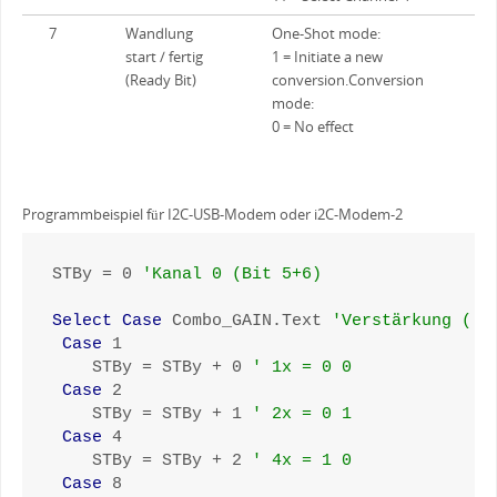
7
Wandlung
One-Shot mode:
start / fertig
1 = Initiate a new
(Ready Bit)
conversion.Conversion
mode:
0 = No effect
Programmbeispiel für I2C-USB-Modem oder i2C-Modem-2
STBy = 0 
'Kanal 0 (Bit 5+6)
Select Case
 Combo_GAIN.Text 
'Verstärkung (Bi
Case
 1

    STBy = STBy + 0 
' 1x = 0 0
Case
 2

    STBy = STBy + 1 
' 2x = 0 1
Case
 4

    STBy = STBy + 2 
' 4x = 1 0
Case
 8
