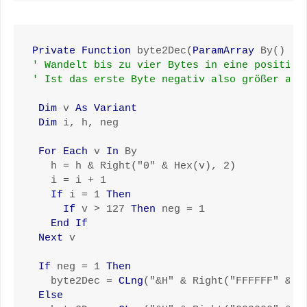
Private Function
 byte2Dec(
ParamArray
 By() 
As
' Wandelt bis zu vier Bytes in eine positive
' Ist das erste Byte negativ also größer als
Dim
 v 
As Variant
Dim
 i, h, neg

For Each
 v 
In
 By

   h = h & Right("0" & Hex(v), 2)

   i = i + 1

If
 i = 1 
Then
If
 v > 127 
Then
 neg = 1

End If
Next
 v

If
 neg = 1 
Then
   byte2Dec = 
CLng
("&H" & Right("FFFFFF" & h,
Else