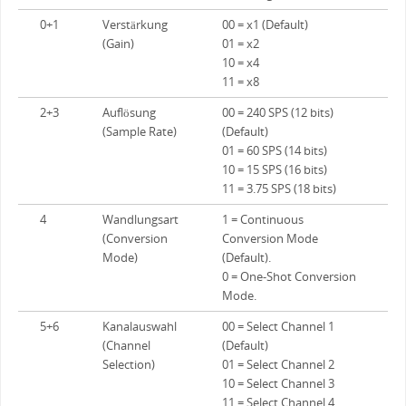
0+1
Verstärkung
00 = x1 (Default)
(Gain)
01 = x2
10 = x4
11 = x8
2+3
Auflösung
00 = 240 SPS (12 bits)
(Sample Rate)
(Default)
01 = 60 SPS (14 bits)
10 = 15 SPS (16 bits)
11 = 3.75 SPS (18 bits)
4
Wandlungsart
1 = Continuous
(Conversion
Conversion Mode
Mode)
(Default).
0 = One-Shot Conversion
Mode.
5+6
Kanalauswahl
00 = Select Channel 1
(Channel
(Default)
Selection)
01 = Select Channel 2
10 = Select Channel 3
11 = Select Channel 4