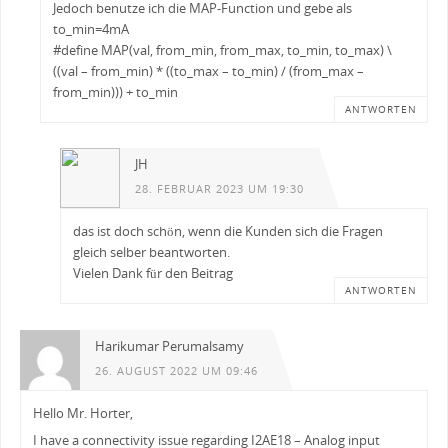
Jedoch benutze ich die MAP-Function und gebe als
to_min=4mA
#define MAP(val, from_min, from_max, to_min, to_max) \
((val – from_min) * ((to_max – to_min) / (from_max –
from_min))) + to_min
ANTWORTEN
JH
28. FEBRUAR 2023 UM 19:30
das ist doch schön, wenn die Kunden sich die Fragen
gleich selber beantworten.
Vielen Dank für den Beitrag
ANTWORTEN
Harikumar Perumalsamy
26. AUGUST 2022 UM 09:46
Hello Mr. Horter,
I have a connectivity issue regarding I2AE18 – Analog input