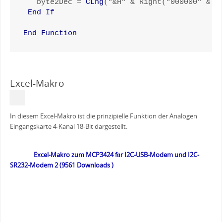
   byte2Dec = 
CLng
("&H" & Right("000000" & h,
End If
End Function
Excel-Makro
In diesem Excel-Makro ist die prinzipielle Funktion der Analogen
Eingangskarte 4-Kanal 18-Bit dargestellt.
Excel-Makro zum MCP3424 für I2C-USB-Modem und I2C-
SR232-Modem 2 (9561 Downloads )