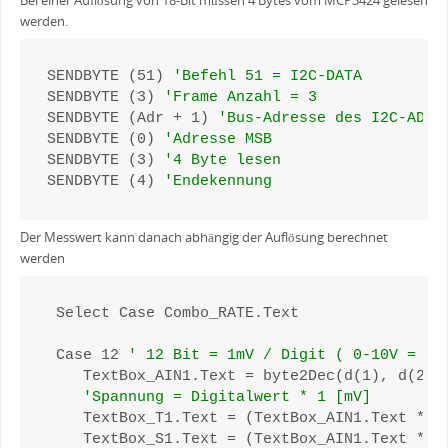
Bei einer Auflösung von 18-Bit müssen 4 Bytes vom MCP3424 gelesen
werden.
SENDBYTE (51) 
'Befehl 51 = I2C-DATA
SENDBYTE (3) 
'Frame Anzahl = 3
SENDBYTE (Adr + 1) 
'Bus-Adresse des I2C-ADC 
SENDBYTE (0) 
'Adresse MSB
SENDBYTE (3) 
'4 Byte lesen
SENDBYTE (4) 
'Endekennung
Der Messwert kann danach abhängig der Auflösung berechnet
werden
 Select Case Combo_RATE.Text

 Case 12 
' 12 Bit = 1mV / Digit ( 0-10V = 0-
    TextBox_AIN1.Text = byte2Dec(d(1), d(2))

'Spannung = Digitalwert * 1 [mV]
    TextBox_T1.Text = (TextBox_AIN1.Text * 1)
    TextBox_S1.Text = (TextBox_AIN1.Text * 5)