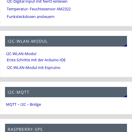
I2C-Digital Input mit NerO einlesen
Temperatur- Feuchtesensor AM2322
Funksteckdosen ansteuern
I2C-WLAN-MODUL
I2C-WLAN-Modul
Erste Schritte mit der Arduino-IDE
I2C-WLAN-Modul mit Espruino
I2C-MQTT
MQTT – I2C – Bridge
RASPBERRY-SPS