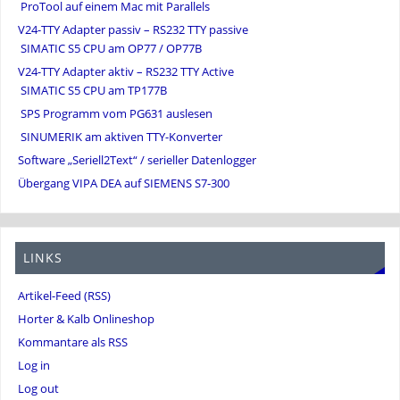
ProTool auf einem Mac mit Parallels
V24-TTY Adapter passiv – RS232 TTY passive
SIMATIC S5 CPU am OP77 / OP77B
V24-TTY Adapter aktiv – RS232 TTY Active
SIMATIC S5 CPU am TP177B
SPS Programm vom PG631 auslesen
SINUMERIK am aktiven TTY-Konverter
Software „Seriell2Text“ / serieller Datenlogger
Übergang VIPA DEA auf SIEMENS S7-300
LINKS
Artikel-Feed (RSS)
Horter & Kalb Onlineshop
Kommantare als RSS
Log in
Log out