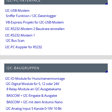
I2C-PC-INTERFACE
I2C-USB-Modem
Sniffer Funktion / I2C-Datenlogger
VB-Express Projekt für I2C-USB-Modem
I2C-RS232-Modem 2 Baudrate einstellen
I2C-RS232-Modem 1
I2C Bus Scan
I2C-PC-Koppler für RS232
I2C-BAUGRUPPEN
I2C-IO-Module für Hutschienenmontage
I2C-Digital Module für 5, 12 oder 24V
8 Relay-Module an I2C-Ausgabekarte
BASCOM + I2C-Eingabe & Ausgabe
BASCOM + I2C mit dem Arduino Nano
I2C-Analog Input 5 Kanäle 0-10V 10 Bit