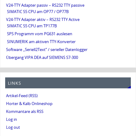
V24-TTY Adapter passiv – RS232 TTY passive
SIMATIC S5 CPU am OP77 / OP77B
V24-TTY Adapter aktiv – RS232 TTY Active
SIMATIC S5 CPU am TP177B
SPS Programm vom PG631 auslesen
SINUMERIK am aktiven TTY-Konverter
Software „Seriell2Text“ / serieller Datenlogger
Übergang VIPA DEA auf SIEMENS S7-300
LINKS
Artikel-Feed (RSS)
Horter & Kalb Onlineshop
Kommantare als RSS
Log in
Log out