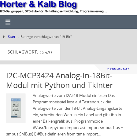
Start
»
Beiträge verschlagwortet "19-Bit"
SCHLAGWORT:
19-BIT
2 KOMMENTARE
I2C-MCP3424 Analog-In-18Bit-
Modul mit Python und TkInter
Analogwerte vom I2AE18-Modul einlesen Das
Programmbeispiel liest auf Tastendruck die
Analogwerte von der 18-Bit Analog-Eingangskarte
ein, schreibt den Wert in ein Label und gibt ihn in
einer Balkengrafik aus. Programmcode
#!/usr/bin/python import ast import smbus bus =
smbus.SMBus(1) #Bus definieren from time import…