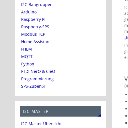
I2C-Baugruppen
I
Arduino
a
Raspberry PI
g
m
Raspberry-SPS
m
Modbus TCP
„
Home Assistant
I
FHEM
g
MQTT
e
Python
FTDI NerO & CleO
V
Programmierung
D
SPS-Zubehör
I2C-MASTER
I2C-Master Übersicht