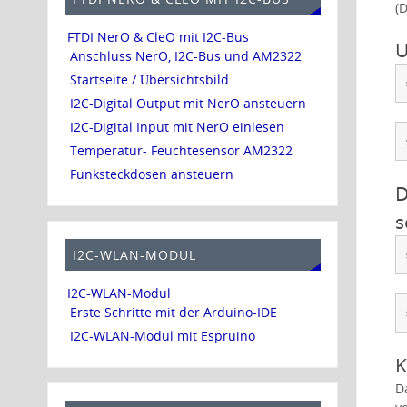
(
FTDI NerO & CleO mit I2C-Bus
U
Anschluss NerO, I2C-Bus und AM2322
Startseite / Übersichtsbild
I2C-Digital Output mit NerO ansteuern
I2C-Digital Input mit NerO einlesen
Temperatur- Feuchtesensor AM2322
Funksteckdosen ansteuern
D
s
I2C-WLAN-MODUL
I2C-WLAN-Modul
Erste Schritte mit der Arduino-IDE
I2C-WLAN-Modul mit Espruino
K
D