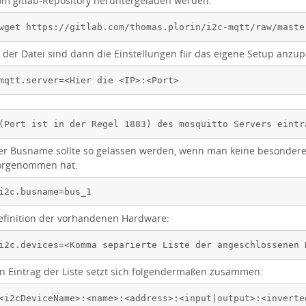
om gitlab-Repository heruntergeladen werden.
wget https://gitlab.com/thomas.plorin/i2c-mqtt/raw/maste
n der Datei sind dann die Einstellungen für das eigene Setup anzup
mqtt.server=<Hier die <IP>:<Port>
(Port ist in der Regel 1883) des mosquitto Servers eintr
er Busname sollte so gelassen werden, wenn man keine besondere 
orgenommen hat.
i2c.busname=bus_1
efinition der vorhandenen Hardware:
i2c.devices=<Komma separierte Liste der angeschlossenen 
in Eintrag der Liste setzt sich folgendermaßen zusammen:
<i2cDeviceName>:<name>:<address>:<input|output>:<inverte