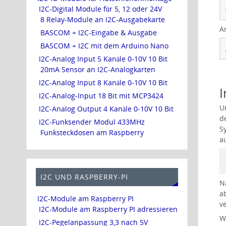
I2C-Digital Module für 5, 12 oder 24V
8 Relay-Module an I2C-Ausgabekarte
A
BASCOM + I2C-Eingabe & Ausgabe
BASCOM + I2C mit dem Arduino Nano
I2C-Analog Input 5 Kanäle 0-10V 10 Bit
20mA Sensor an I2C-Analogkarten
I2C-Analog Input 8 Kanäle 0-10V 10 Bit
I
I2C-Analog-Input 18 Bit mit MCP3424
U
I2C-Analog Output 4 Kanäle 0-10V 10 Bit
d
I2C-Funksender Modul 433MHz
S
Funksteckdosen am Raspberry
a
I2C UND RASPBERRY-PI
N
a
I2C-Module am Raspberry PI
v
I2C-Module am Raspberry PI adressieren
W
I2C-Pegelanpassung 3,3 nach 5V