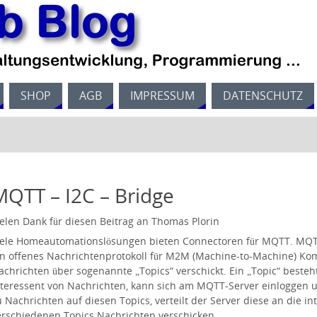
SHOP
AGB
IMPRESSUM
DATENSCHUTZ
MQTT – I2C – Bridge
ielen Dank für diesen Beitrag an Thomas Plorin
iele Homeautomationslösungen bieten Connectoren für MQTT. MQT
in offenes Nachrichtenprotokoll für M2M (Machine-to-Machine) Ko
achrichten über sogenannte „Topics“ verschickt. Ein „Topic“ besteht
nteressent von Nachrichten, kann sich am MQTT-Server einloggen 
u Nachrichten auf diesen Topics, verteilt der Server diese an die in
erschiedenen Topics Nachrichten verschicken.