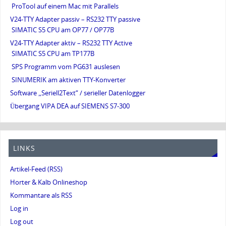
ProTool auf einem Mac mit Parallels
V24-TTY Adapter passiv – RS232 TTY passive
SIMATIC S5 CPU am OP77 / OP77B
V24-TTY Adapter aktiv – RS232 TTY Active
SIMATIC S5 CPU am TP177B
SPS Programm vom PG631 auslesen
SINUMERIK am aktiven TTY-Konverter
Software „Seriell2Text“ / serieller Datenlogger
Übergang VIPA DEA auf SIEMENS S7-300
LINKS
Artikel-Feed (RSS)
Horter & Kalb Onlineshop
Kommantare als RSS
Log in
Log out