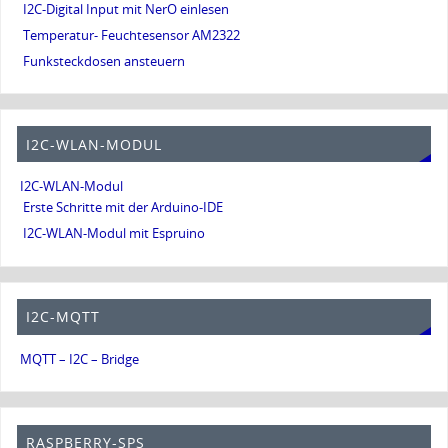
I2C-Digital Input mit NerO einlesen
Temperatur- Feuchtesensor AM2322
Funksteckdosen ansteuern
I2C-WLAN-MODUL
I2C-WLAN-Modul
Erste Schritte mit der Arduino-IDE
I2C-WLAN-Modul mit Espruino
I2C-MQTT
MQTT – I2C – Bridge
RASPBERRY-SPS