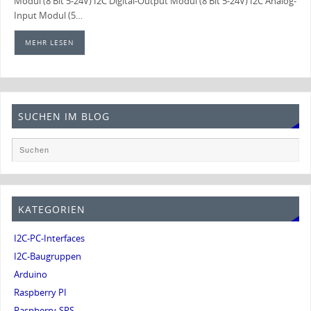
Modul (8 Bit 5-24V) I2C Digital-Output Modul (8 Bit 5-24V) I2C Analog-
Input Modul (5…
MEHR LESEN
SUCHEN IM BLOG
KATEGORIEN
I2C-PC-Interfaces
I2C-Baugruppen
Arduino
Raspberry PI
Raspberry-SPS