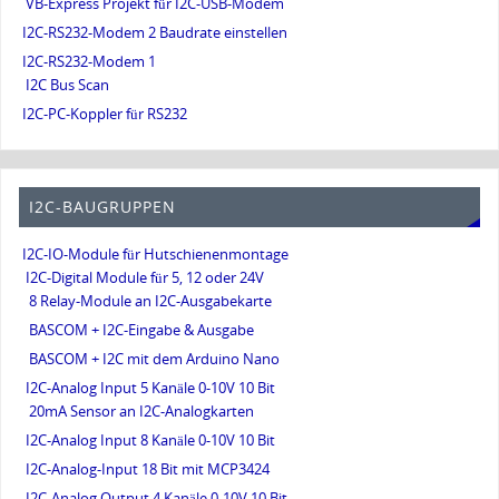
VB-Express Projekt für I2C-USB-Modem
I2C-RS232-Modem 2 Baudrate einstellen
I2C-RS232-Modem 1
I2C Bus Scan
I2C-PC-Koppler für RS232
I2C-BAUGRUPPEN
I2C-IO-Module für Hutschienenmontage
I2C-Digital Module für 5, 12 oder 24V
8 Relay-Module an I2C-Ausgabekarte
BASCOM + I2C-Eingabe & Ausgabe
BASCOM + I2C mit dem Arduino Nano
I2C-Analog Input 5 Kanäle 0-10V 10 Bit
20mA Sensor an I2C-Analogkarten
I2C-Analog Input 8 Kanäle 0-10V 10 Bit
I2C-Analog-Input 18 Bit mit MCP3424
I2C-Analog Output 4 Kanäle 0-10V 10 Bit