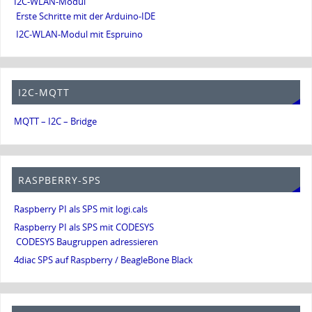
I2C-WLAN-Modul
Erste Schritte mit der Arduino-IDE
I2C-WLAN-Modul mit Espruino
I2C-MQTT
MQTT – I2C – Bridge
RASPBERRY-SPS
Raspberry PI als SPS mit logi.cals
Raspberry PI als SPS mit CODESYS
CODESYS Baugruppen adressieren
4diac SPS auf Raspberry / BeagleBone Black