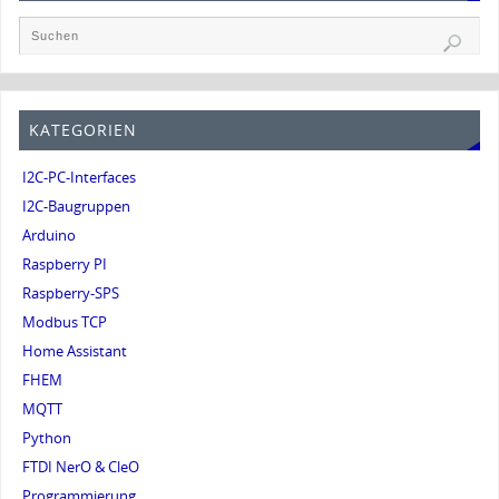
KATEGORIEN
I2C-PC-Interfaces
I2C-Baugruppen
Arduino
Raspberry PI
Raspberry-SPS
Modbus TCP
Home Assistant
FHEM
MQTT
Python
FTDI NerO & CleO
Programmierung