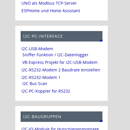
UNO als Modbus TCP-Server
ESPHome und Home Assistant
I2C-PC-INTERFACE
I2C-USB-Modem
Sniffer Funktion / I2C-Datenlogger
VB-Express Projekt für I2C-USB-Modem
I2C-RS232-Modem 2 Baudrate einstellen
I2C-RS232-Modem 1
I2C Bus Scan
I2C-PC-Koppler für RS232
I2C-BAUGRUPPEN
I2C-IO-Module für Hutschienenmontage