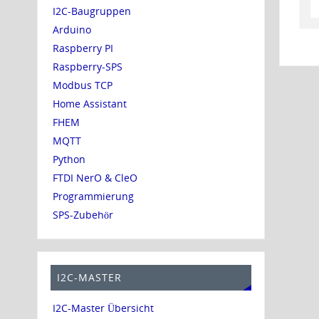
I2C-Baugruppen
Arduino
Raspberry PI
Raspberry-SPS
Modbus TCP
Home Assistant
FHEM
MQTT
Python
FTDI NerO & CleO
Programmierung
SPS-Zubehör
I2C-MASTER
I2C-Master Übersicht