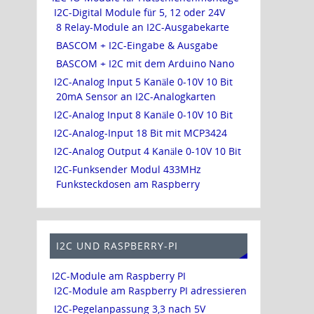
I2C-Digital Module für 5, 12 oder 24V
8 Relay-Module an I2C-Ausgabekarte
BASCOM + I2C-Eingabe & Ausgabe
BASCOM + I2C mit dem Arduino Nano
I2C-Analog Input 5 Kanäle 0-10V 10 Bit
20mA Sensor an I2C-Analogkarten
I2C-Analog Input 8 Kanäle 0-10V 10 Bit
I2C-Analog-Input 18 Bit mit MCP3424
I2C-Analog Output 4 Kanäle 0-10V 10 Bit
I2C-Funksender Modul 433MHz
Funksteckdosen am Raspberry
I2C UND RASPBERRY-PI
I2C-Module am Raspberry PI
I2C-Module am Raspberry PI adressieren
I2C-Pegelanpassung 3,3 nach 5V