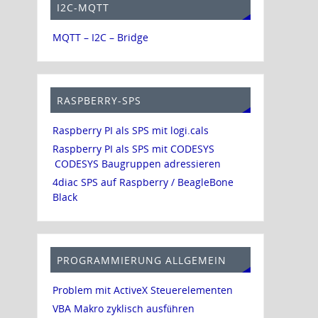
I2C-MQTT
MQTT – I2C – Bridge
RASPBERRY-SPS
Raspberry PI als SPS mit logi.cals
Raspberry PI als SPS mit CODESYS
CODESYS Baugruppen adressieren
4diac SPS auf Raspberry / BeagleBone
Black
PROGRAMMIERUNG ALLGEMEIN
Problem mit ActiveX Steuerelementen
VBA Makro zyklisch ausführen