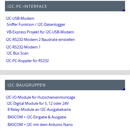
I2C-PC-INTERFACE
I2C-USB-Modem
Sniffer Funktion / I2C-Datenlogger
VB-Express Projekt für I2C-USB-Modem
I2C-RS232-Modem 2 Baudrate einstellen
I2C-RS232-Modem 1
I2C Bus Scan
I2C-PC-Koppler für RS232
I2C-BAUGRUPPEN
I2C-IO-Module für Hutschienenmontage
I2C-Digital Module für 5, 12 oder 24V
8 Relay-Module an I2C-Ausgabekarte
BASCOM + I2C-Eingabe & Ausgabe
BASCOM + I2C mit dem Arduino Nano