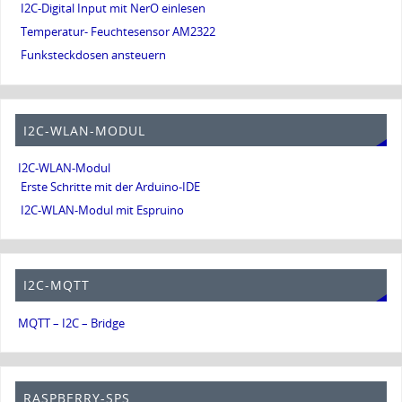
I2C-Digital Input mit NerO einlesen
Temperatur- Feuchtesensor AM2322
Funksteckdosen ansteuern
I2C-WLAN-MODUL
I2C-WLAN-Modul
Erste Schritte mit der Arduino-IDE
I2C-WLAN-Modul mit Espruino
I2C-MQTT
MQTT – I2C – Bridge
RASPBERRY-SPS