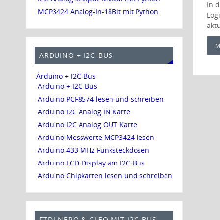
In 
MCP3424 Analog-In-18Bit mit Python
Log
akt
M
ARDUINO + I2C-BUS
Arduino + I2C-Bus
Arduino + I2C-Bus
Arduino PCF8574 lesen und schreiben
Arduino I2C Analog IN Karte
Arduino I2C Analog OUT Karte
Arduino Messwerte MCP3424 lesen
Arduino 433 MHz Funksteckdosen
Arduino LCD-Display am I2C-Bus
Arduino Chipkarten lesen und schreiben
FTDI NERO & CLEO MIT I2C-BUS