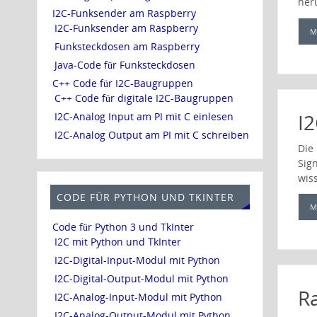
her
I2C-Funksender am Raspberry
I2C-Funksender am Raspberry
M
Funksteckdosen am Raspberry
Java-Code für Funksteckdosen
C++ Code für I2C-Baugruppen
C++ Code für digitale I2C-Baugruppen
I2
I2C-Analog Input am PI mit C einlesen
I2C-Analog Output am PI mit C schreiben
Die 
Sign
wis
CODE FÜR PYTHON UND TKINTER
M
Code für Python 3 und TkInter
I2C mit Python und TkInter
I2C-Digital-Input-Modul mit Python
I2C-Digital-Output-Modul mit Python
Ra
I2C-Analog-Input-Modul mit Python
I2C-Analog-Output-Modul mit Python