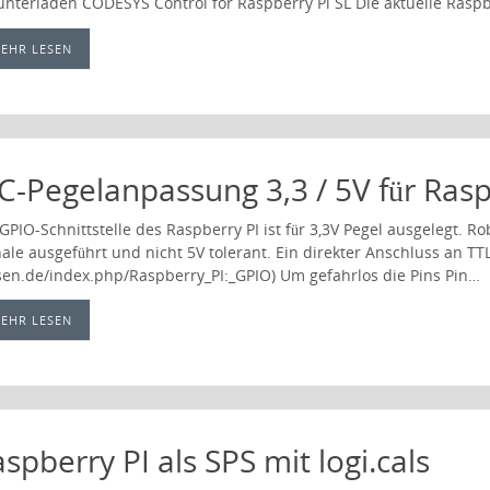
unterladen CODESYS Control for Raspberry Pi SL Die aktuelle Ras
EHR LESEN
C-Pegelanpassung 3,3 / 5V für Rasp
GPIO-Schnittstelle des Raspberry PI ist für 3,3V Pegel ausgelegt. Ro
ale ausgeführt und nicht 5V tolerant. Ein direkter Anschluss an TT
sen.de/index.php/Raspberry_PI:_GPIO) Um gefahrlos die Pins Pin…
EHR LESEN
spberry PI als SPS mit logi.cals