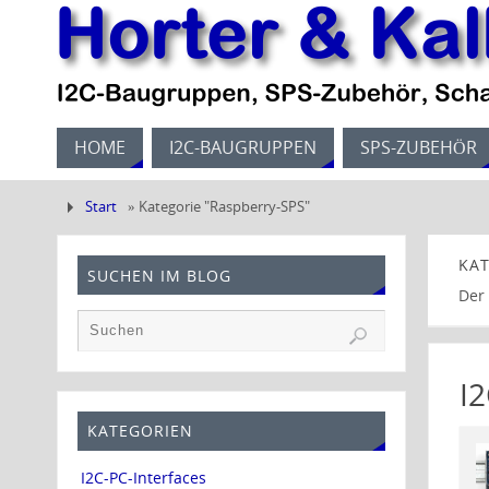
HOME
I2C-BAUGRUPPEN
SPS-ZUBEHÖR
Start
»
Kategorie "Raspberry-SPS"
KA
SUCHEN IM BLOG
Der
I
KATEGORIEN
I2C-PC-Interfaces