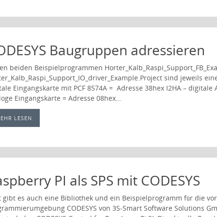
ODESYS Baugruppen adressieren
den beiden Beispielprogrammen Horter_Kalb_Raspi_Support_FB_Exa
ter_Kalb_Raspi_Support_IO_driver_Example.Project sind jeweils eine
itale Eingangskarte mit PCF 8574A = Adresse 38hex I2HA – digitale
loge Eingangskarte = Adresse 08hex…
EHR LESEN
aspberry PI als SPS mit CODESYS
zt gibt es auch eine Bibliothek und ein Beispielprogramm für die v
grammierumgebung CODESYS von 3S-Smart Software Solutions G