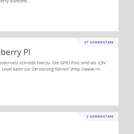
pberry Runtime…
57 KOMMENTARE
berry PI
boternetz schreibt hierzu: Die GPIO Pins sind als 3,3V
L Level kann zur Zerstörung führen! (http://www.rn-
2 KOMMENTARE