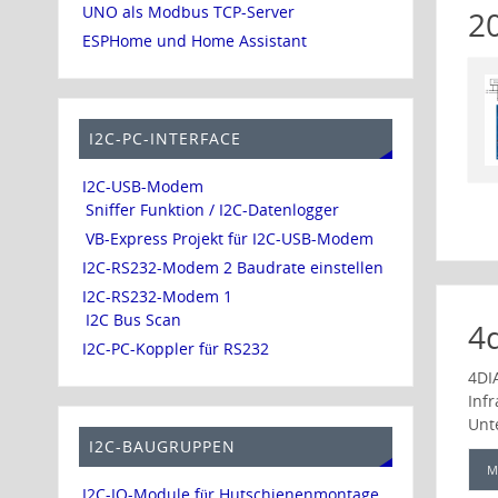
UNO als Modbus TCP-Server
2
ESPHome und Home Assistant
I2C-PC-INTERFACE
I2C-USB-Modem
Sniffer Funktion / I2C-Datenlogger
VB-Express Projekt für I2C-USB-Modem
I2C-RS232-Modem 2 Baudrate einstellen
I2C-RS232-Modem 1
I2C Bus Scan
4d
I2C-PC-Koppler für RS232
4DI
Inf
Unt
I2C-BAUGRUPPEN
M
I2C-IO-Module für Hutschienenmontage