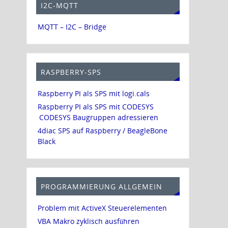
I2C-MQTT
MQTT – I2C – Bridge
RASPBERRY-SPS
Raspberry PI als SPS mit logi.cals
Raspberry PI als SPS mit CODESYS
CODESYS Baugruppen adressieren
4diac SPS auf Raspberry / BeagleBone
Black
PROGRAMMIERUNG ALLGEMEIN
Problem mit ActiveX Steuerelementen
VBA Makro zyklisch ausführen