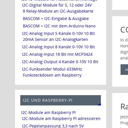
I2C-Digital Module für 5, 12 oder 24V
8 Relay-Module an I2C-Ausgabekarte
BASCOM + I2C-Eingabe & Ausgabe
BASCOM + I2C mit dem Arduino Nano
C
I2C-Analog Input 5 Kanäle 0-10V 10 Bit
20mA Sensor an I2C-Analogkarten
In 
Hor
I2C-Analog Input 8 Kanäle 0-10V 10 Bit
dig
I2C-Analog-Input 18 Bit mit MCP3424
ana
I2C-Analog Output 4 Kanäle 0-10V 10 Bit
I2C-Funksender Modul 433MHz
M
Funksteckdosen am Raspberry
I2C UND RASPBERRY-PI
R
I2C-Module am Raspberry PI
Jet
I2C-Module am Raspberry PI adressieren
Pro
I2C-Pegelanpassung 3,3 nach 5V