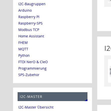
I2C-Baugruppen
Arduino
Raspberry PI
Raspberry-SPS
Modbus TCP
Home Assistant
FHEM
I2
MQTT
Python
FTDI NerO & CleO
Programmierung
SPS-Zubehör
I2C-MASTER
I2C-Master Übersicht