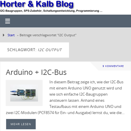
Start
»
Beiträge verschlagwortet "I2C Output"
SCHLAGWORT:
I2C OUTPUT
9 KOMMENTARE
Arduino + I2C-Bus
In diesem Beitrag zeige ich, wie der I2C‑Bus
mit einem Arduino UNO genutzt wird und
wie sich einfache I2C‑Baugruppen
ansteuern lassen. Anhand eines
Testaufbaus mit einem Arduino UNO und
zwei I2C‑Modulen (PCF8574 für Ein‑ und Ausgabe) lernst du, wie die…
MEHR LESEN