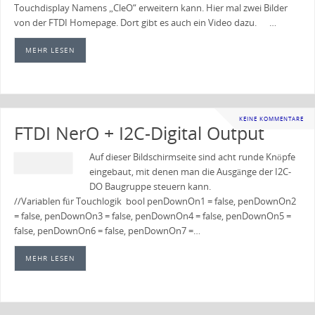
Touchdisplay Namens „CleO“ erweitern kann. Hier mal zwei Bilder
von der FTDI Homepage. Dort gibt es auch ein Video dazu. …
MEHR LESEN
KEINE KOMMENTARE
FTDI NerO + I2C-Digital Output
Auf dieser Bildschirmseite sind acht runde Knöpfe
eingebaut, mit denen man die Ausgänge der I2C-
DO Baugruppe steuern kann.
//Variablen für Touchlogik bool penDownOn1 = false, penDownOn2
= false, penDownOn3 = false, penDownOn4 = false, penDownOn5 =
false, penDownOn6 = false, penDownOn7 =…
MEHR LESEN