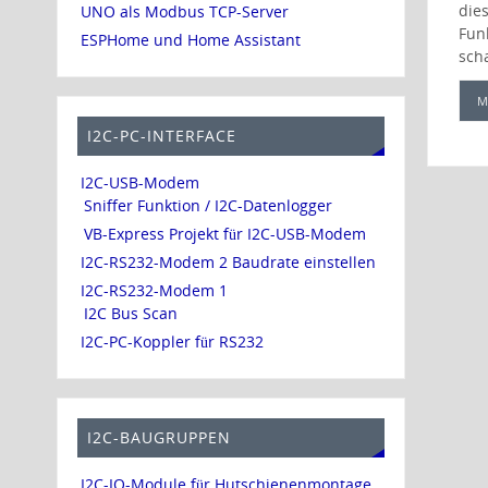
die
UNO als Modbus TCP-Server
Fun
ESPHome und Home Assistant
sch
M
I2C-PC-INTERFACE
I2C-USB-Modem
Sniffer Funktion / I2C-Datenlogger
VB-Express Projekt für I2C-USB-Modem
I2C-RS232-Modem 2 Baudrate einstellen
I2C-RS232-Modem 1
I2C Bus Scan
I2C-PC-Koppler für RS232
I2C-BAUGRUPPEN
I2C-IO-Module für Hutschienenmontage