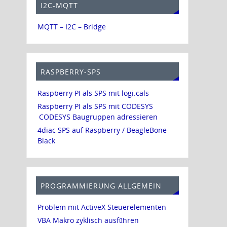
I2C-MQTT
MQTT – I2C – Bridge
RASPBERRY-SPS
Raspberry PI als SPS mit logi.cals
Raspberry PI als SPS mit CODESYS
CODESYS Baugruppen adressieren
4diac SPS auf Raspberry / BeagleBone
Black
PROGRAMMIERUNG ALLGEMEIN
Problem mit ActiveX Steuerelementen
VBA Makro zyklisch ausführen