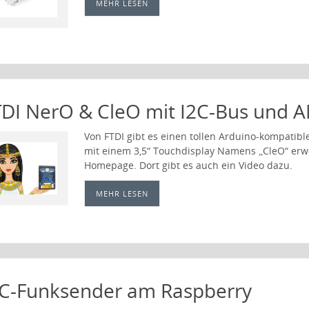
MEHR LESEN
TDI NerO & CleO mit I2C-Bus und 
Von FTDI gibt es einen tollen Arduino-kompati
mit einem 3,5“ Touchdisplay Namens „CleO“ erwe
Homepage. Dort gibt es auch ein Video dazu.
MEHR LESEN
2C-Funksender am Raspberry