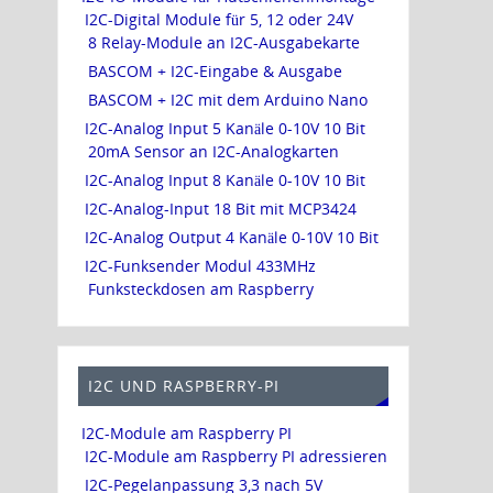
I2C-Digital Module für 5, 12 oder 24V
8 Relay-Module an I2C-Ausgabekarte
BASCOM + I2C-Eingabe & Ausgabe
BASCOM + I2C mit dem Arduino Nano
I2C-Analog Input 5 Kanäle 0-10V 10 Bit
20mA Sensor an I2C-Analogkarten
I2C-Analog Input 8 Kanäle 0-10V 10 Bit
I2C-Analog-Input 18 Bit mit MCP3424
I2C-Analog Output 4 Kanäle 0-10V 10 Bit
I2C-Funksender Modul 433MHz
Funksteckdosen am Raspberry
I2C UND RASPBERRY-PI
I2C-Module am Raspberry PI
I2C-Module am Raspberry PI adressieren
I2C-Pegelanpassung 3,3 nach 5V