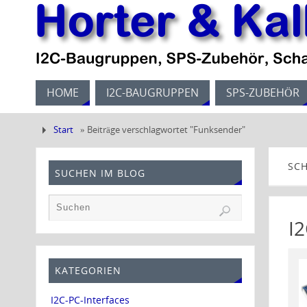
HOME
I2C-BAUGRUPPEN
SPS-ZUBEHÖR
Start
»
Beiträge verschlagwortet "Funksender"
SC
SUCHEN IM BLOG
I
KATEGORIEN
I2C-PC-Interfaces