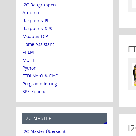
I2C-Baugruppen
Arduino
Raspberry PI
Raspberry-SPS
Modbus TCP
Home Assistant
F
FHEM
MQTT
Python
FTDI NerO & CleO
Programmierung
SPS-Zubehör
I2C-MASTER
I
I2C-Master Übersicht