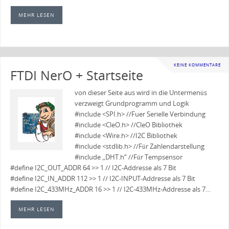
MEHR LESEN
KEINE KOMMENTARE
FTDI NerO + Startseite
von dieser Seite aus wird in die Untermenüs
verzweigt Grundprogramm und Logik
#include <SPI.h> //Fuer Serielle Verbindung
#include <CleO.h> //CleO Bibliothek
#include <Wire.h> //I2C Bibliothek
#include <stdlib.h> //Für Zahlendarstellung
#include „DHT.h“ //Für Tempsensor
#define I2C_OUT_ADDR 64 >> 1 // I2C-Addresse als 7 Bit
#define I2C_IN_ADDR 112 >> 1 // I2C-INPUT-Addresse als 7 Bit
#define I2C_433MHz_ADDR 16 >> 1 // I2C-433MHz-Addresse als 7…
MEHR LESEN