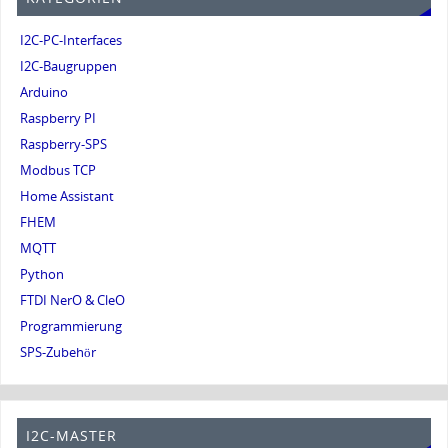
I2C-PC-Interfaces
I2C-Baugruppen
Arduino
Raspberry PI
Raspberry-SPS
Modbus TCP
Home Assistant
FHEM
MQTT
Python
FTDI NerO & CleO
Programmierung
SPS-Zubehör
I2C-MASTER