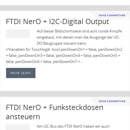
KEINE KOMMENTARE
FTDI NerO + I2C-Digital Output
Auf dieser Bildschirmseite sind acht runde Knöpfe
eingebaut, mit denen man die Ausgänge der I2C-
DO Baugruppe steuern kann.
//Variablen für Touchlogik bool penDownOn1 = false, penDownOn2
= false, penDownOn3 = false, penDownOn4 = false, penDownOn5 =
false, penDownOn6 = false, penDownOn7 =…
MEHR LESEN
KEINE KOMMENTARE
FTDI NerO + Funksteckdosen
ansteuern
Am I2C-Bus des FTDI NerO haben wir auch