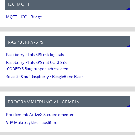
I2C-MQTT
MQTT – I2C – Bridge
RASPBERRY-SPS
Raspberry PI als SPS mit logi.cals
Raspberry PI als SPS mit CODESYS
CODESYS Baugruppen adressieren
4diac SPS auf Raspberry / BeagleBone Black
PROGRAMMIERUNG ALLGEMEIN
Problem mit ActiveX Steuerelementen
VBA Makro zyklisch ausführen