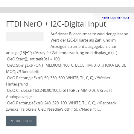
KEINE KOMMENTARE
FTDI NerO + I2C-Digital Input
Auf dieser Bildschirmseite wird der gelesene
Wert der I2C-DI Karte als Zahl und im
Anzeigeinstrument ausgegeben. char
anzeige[15]=““; //Array für Zahlendarstellung void display_di() {
CleO.Start(); int tiefeBt1 = 100;
CleO.StringExt(FONT_MEDIUM, 160, 0, BLUE, TM, 0, 0, „HOKA I2C DE
MO“); //Überschrift
CleO.RectangleExt(0, 50, 350, 500, WHITE, TL, 0, 0); //Weißer
Hintergrund
CleO.CircleExt(160,240,90,100,LIGHTGREY,MM,0,0); //Kreis für
Analoganzeige
CleO.RectangleExt(0, 240, 320, 100, WHITE, TL, 0, 0); //Rechteck
zwecks Halbkreis CleO.NeedleWidth(15); //Nadel für…
MEHR LESEN