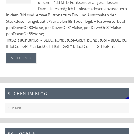
unseren 433 MHz Funksender angeschlossen.
Damit ist es möglich Funksteckdosen anzusteuern.
In dem Bild sind je zwei Buttons zum Ein- und Ausschalten der
Steckdosen eingebaut. //Variablen für Touchlogik + Farbwerte bool
penDownOn30=false, penDownOn31=false, penDownOn32=false,
penDownOn33=false;
int32_t aOnButCol = BLUE, aOffButCol=GREY, bOnButCol = BLUE, bO
ffButCol=GREY ,aBackCol=LIGHTGREY,bBackCol = LIGHTGREY;…
MEHR LESEN
SUCHEN IM BLOG
KATEGORIEN