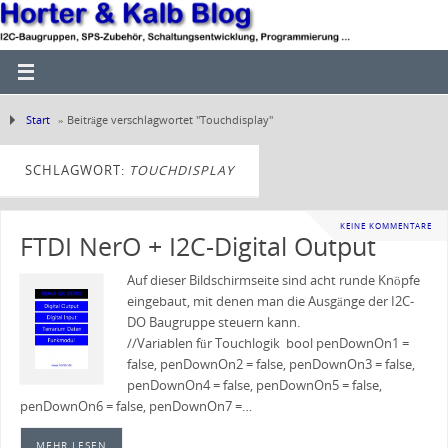
Start
»
Beiträge verschlagwortet "Touchdisplay"
SCHLAGWORT:
TOUCHDISPLAY
KEINE KOMMENTARE
FTDI NerO + I2C-Digital Output
Auf dieser Bildschirmseite sind acht runde Knöpfe
eingebaut, mit denen man die Ausgänge der I2C-
DO Baugruppe steuern kann.
//Variablen für Touchlogik bool penDownOn1 =
false, penDownOn2 = false, penDownOn3 = false,
penDownOn4 = false, penDownOn5 = false,
penDownOn6 = false, penDownOn7 =…
MEHR LESEN