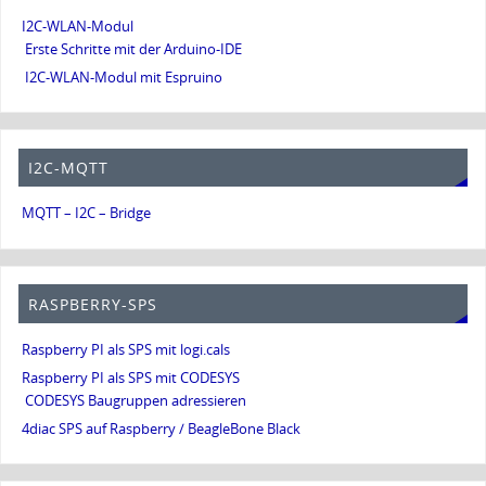
I2C-WLAN-Modul
Erste Schritte mit der Arduino-IDE
I2C-WLAN-Modul mit Espruino
I2C-MQTT
MQTT – I2C – Bridge
RASPBERRY-SPS
Raspberry PI als SPS mit logi.cals
Raspberry PI als SPS mit CODESYS
CODESYS Baugruppen adressieren
4diac SPS auf Raspberry / BeagleBone Black