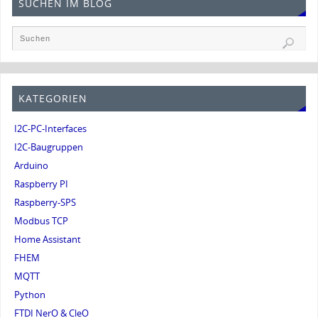
SUCHEN IM BLOG
KATEGORIEN
I2C-PC-Interfaces
I2C-Baugruppen
Arduino
Raspberry PI
Raspberry-SPS
Modbus TCP
Home Assistant
FHEM
MQTT
Python
FTDI NerO & CleO