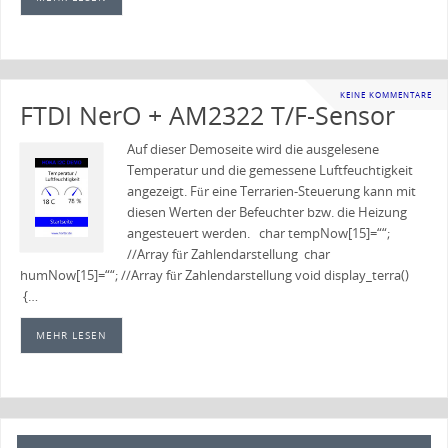
KEINE KOMMENTARE
FTDI NerO + AM2322 T/F-Sensor
Auf dieser Demoseite wird die ausgelesene
Temperatur und die gemessene Luftfeuchtigkeit
angezeigt. Für eine Terrarien-Steuerung kann mit
diesen Werten der Befeuchter bzw. die Heizung
angesteuert werden. char tempNow[15]=““;
//Array für Zahlendarstellung char
humNow[15]=““; //Array für Zahlendarstellung void display_terra()
{…
MEHR LESEN