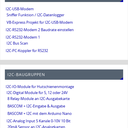
I2C-USB-Modem
Sniffer Funktion / I2C-Datenlogger
VB-Express Projekt für I2C-USB-Modem
I2C-RS232-Modem 2 Baudrate einstellen
I2C-RS232-Modem 1
I2C Bus Scan
I2C-PC-Koppler für RS232
I2C-BAUGRUPPEN
I2C-IO-Module für Hutschienenmontage
I2C-Digital Module für 5, 12 oder 24V
8 Relay-Module an I2C-Ausgabekarte
BASCOM + I2C-Eingabe & Ausgabe
BASCOM + I2C mit dem Arduino Nano
I2C-Analog Input 5 Kanäle 0-10V 10 Bit
20mA Sensor an I2C-Analogkarten