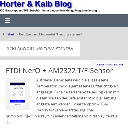
Start
»
Beiträge verschlagwortet "Heizung steuern"
SCHLAGWORT:
HEIZUNG STEUERN
KEINE KOMMENTARE
FTDI NerO + AM2322 T/F-Sensor
Auf dieser Demoseite wird die ausgelesene
Temperatur und die gemessene Luftfeuchtigkeit
angezeigt. Für eine Terrarien-Steuerung kann mit
diesen Werten der Befeuchter bzw. die Heizung
angesteuert werden. char tempNow[15]=““;
//Array für Zahlendarstellung char
humNow[15]=““; //Array für Zahlendarstellung void display_terra()
{…