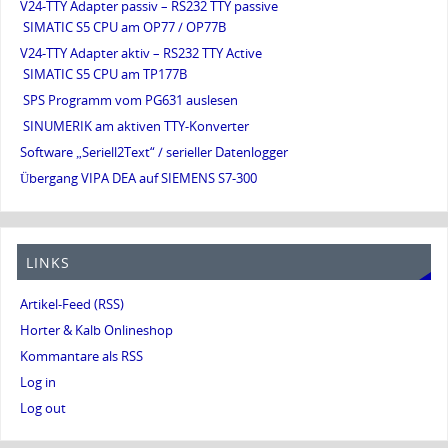
V24-TTY Adapter passiv – RS232 TTY passive
SIMATIC S5 CPU am OP77 / OP77B
V24-TTY Adapter aktiv – RS232 TTY Active
SIMATIC S5 CPU am TP177B
SPS Programm vom PG631 auslesen
SINUMERIK am aktiven TTY-Konverter
Software „Seriell2Text“ / serieller Datenlogger
Übergang VIPA DEA auf SIEMENS S7-300
LINKS
Artikel-Feed (RSS)
Horter & Kalb Onlineshop
Kommantare als RSS
Log in
Log out