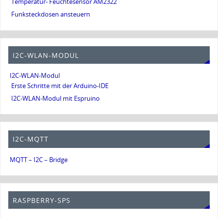
Temperatur- Feuchtesensor AM2322
Funksteckdosen ansteuern
I2C-WLAN-MODUL
I2C-WLAN-Modul
Erste Schritte mit der Arduino-IDE
I2C-WLAN-Modul mit Espruino
I2C-MQTT
MQTT – I2C – Bridge
RASPBERRY-SPS