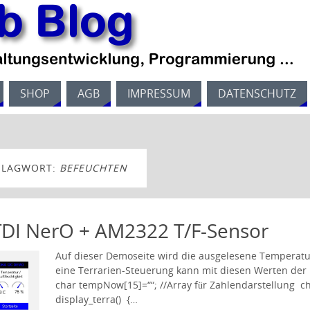
SHOP
AGB
IMPRESSUM
DATENSCHUTZ
HLAGWORT:
BEFEUCHTEN
TDI NerO + AM2322 T/F-Sensor
Auf dieser Demoseite wird die ausgelesene Temperatur
eine Terrarien-Steuerung kann mit diesen Werten der
char tempNow[15]=““; //Array für Zahlendarstellung ch
display_terra() {…