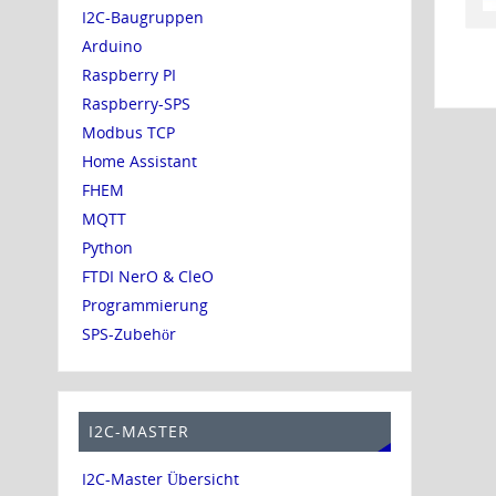
I2C-Baugruppen
Arduino
Raspberry PI
Raspberry-SPS
Modbus TCP
Home Assistant
FHEM
MQTT
Python
FTDI NerO & CleO
Programmierung
SPS-Zubehör
I2C-MASTER
I2C-Master Übersicht