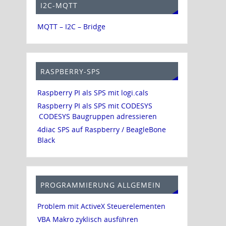
I2C-MQTT
MQTT – I2C – Bridge
RASPBERRY-SPS
Raspberry PI als SPS mit logi.cals
Raspberry PI als SPS mit CODESYS
CODESYS Baugruppen adressieren
4diac SPS auf Raspberry / BeagleBone
Black
PROGRAMMIERUNG ALLGEMEIN
Problem mit ActiveX Steuerelementen
VBA Makro zyklisch ausführen