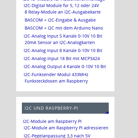
I2C-Digital Module für 5, 12 oder 24V
8 Relay-Module an I2C-Ausgabekarte
BASCOM + I2C-Eingabe & Ausgabe
BASCOM + I2C mit dem Arduino Nano
I2C-Analog Input 5 Kanäle 0-10V 10 Bit
20mA Sensor an I2C-Analogkarten
I2C-Analog Input 8 Kanäle 0-10V 10 Bit
I2C-Analog-Input 18 Bit mit MCP3424
I2C-Analog Output 4 Kanäle 0-10V 10 Bit
I2C-Funksender Modul 433MHz
Funksteckdosen am Raspberry
I2C UND RASPBERRY-PI
I2C-Module am Raspberry PI
I2C-Module am Raspberry PI adressieren
I2C-Pegelanpassung 3,3 nach 5V