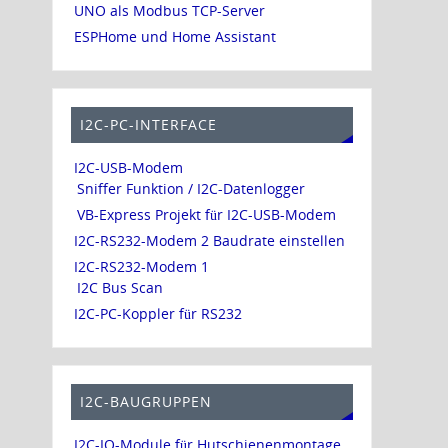
UNO als Modbus TCP-Server
ESPHome und Home Assistant
I2C-PC-INTERFACE
I2C-USB-Modem
Sniffer Funktion / I2C-Datenlogger
VB-Express Projekt für I2C-USB-Modem
I2C-RS232-Modem 2 Baudrate einstellen
I2C-RS232-Modem 1
I2C Bus Scan
I2C-PC-Koppler für RS232
I2C-BAUGRUPPEN
I2C-IO-Module für Hutschienenmontage