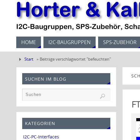
HOME
I2C-BAUGRUPPEN
SPS-ZUBEHÖR
Start
»
Beiträge verschlagwortet "befeuchten"
SC
SUCHEN IM BLOG
F
KATEGORIEN
I2C-PC-Interfaces