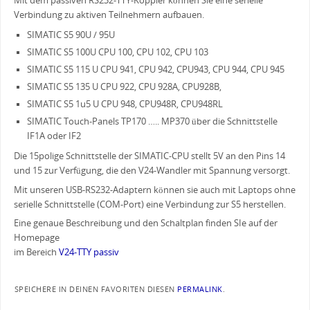
Mit dem passiven RS232-TTY-Koppler können Sie eine serielle
Verbindung zu aktiven Teilnehmern aufbauen.
SIMATIC S5 90U / 95U
SIMATIC S5 100U CPU 100, CPU 102, CPU 103
SIMATIC S5 115 U CPU 941, CPU 942, CPU943, CPU 944, CPU 945
SIMATIC S5 135 U CPU 922, CPU 928A, CPU928B,
SIMATIC S5 1u5 U CPU 948, CPU948R, CPU948RL
SIMATIC Touch-Panels TP170 ….. MP370 über die Schnittstelle
IF1A oder IF2
Die 15polige Schnittstelle der SIMATIC-CPU stellt 5V an den Pins 14
und 15 zur Verfügung, die den V24-Wandler mit Spannung versorgt.
Mit unseren USB-RS232-Adaptern können sie auch mit Laptops ohne
serielle Schnittstelle (COM-Port) eine Verbindung zur S5 herstellen.
Eine genaue Beschreibung und den Schaltplan finden SIe auf der
Homepage
im Bereich
V24-TTY passiv
SPEICHERE IN DEINEN FAVORITEN DIESEN
PERMALINK
.