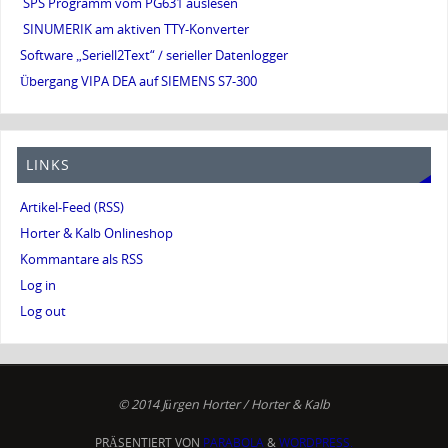
SPS Programm vom PG631 auslesen
SINUMERIK am aktiven TTY-Konverter
Software „Seriell2Text“ / serieller Datenlogger
Übergang VIPA DEA auf SIEMENS S7-300
LINKS
Artikel-Feed (RSS)
Horter & Kalb Onlineshop
Kommantare als RSS
Log in
Log out
© 2014 Jürgen Horter / Horter & Kalb
PRÄSENTIERT VON
PARABOLA
&
WORDPRESS.