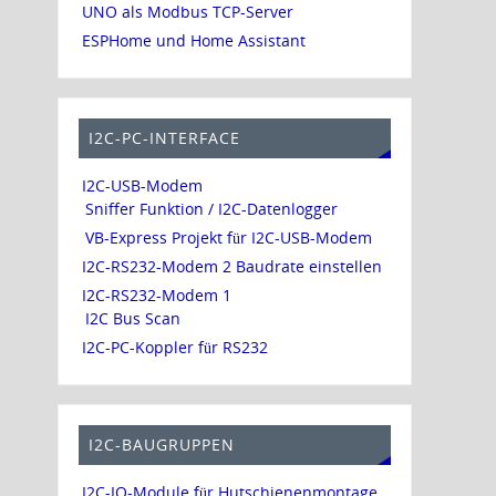
UNO als Modbus TCP-Server
ESPHome und Home Assistant
I2C-PC-INTERFACE
I2C-USB-Modem
Sniffer Funktion / I2C-Datenlogger
VB-Express Projekt für I2C-USB-Modem
I2C-RS232-Modem 2 Baudrate einstellen
I2C-RS232-Modem 1
I2C Bus Scan
I2C-PC-Koppler für RS232
I2C-BAUGRUPPEN
I2C-IO-Module für Hutschienenmontage