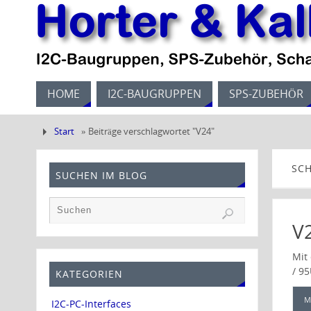
HOME
I2C-BAUGRUPPEN
SPS-ZUBEHÖR
Start
»
Beiträge verschlagwortet "V24"
SC
SUCHEN IM BLOG
V2
Mit
/ 9
KATEGORIEN
M
I2C-PC-Interfaces