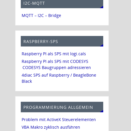
I2C-MQTT
MQTT – I2C – Bridge
RASPBERRY-SPS
Raspberry PI als SPS mit logi.cals
Raspberry PI als SPS mit CODESYS
CODESYS Baugruppen adressieren
4diac SPS auf Raspberry / BeagleBone
Black
PROGRAMMIERUNG ALLGEMEIN
Problem mit ActiveX Steuerelementen
VBA Makro zyklisch ausführen