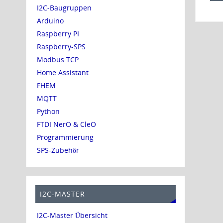
I2C-Baugruppen
Arduino
Raspberry PI
Raspberry-SPS
Modbus TCP
Home Assistant
FHEM
MQTT
Python
FTDI NerO & CleO
Programmierung
SPS-Zubehör
I2C-MASTER
I2C-Master Übersicht