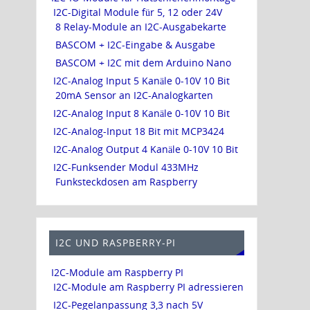
I2C-Digital Module für 5, 12 oder 24V
8 Relay-Module an I2C-Ausgabekarte
BASCOM + I2C-Eingabe & Ausgabe
BASCOM + I2C mit dem Arduino Nano
I2C-Analog Input 5 Kanäle 0-10V 10 Bit
20mA Sensor an I2C-Analogkarten
I2C-Analog Input 8 Kanäle 0-10V 10 Bit
I2C-Analog-Input 18 Bit mit MCP3424
I2C-Analog Output 4 Kanäle 0-10V 10 Bit
I2C-Funksender Modul 433MHz
Funksteckdosen am Raspberry
I2C UND RASPBERRY-PI
I2C-Module am Raspberry PI
I2C-Module am Raspberry PI adressieren
I2C-Pegelanpassung 3,3 nach 5V