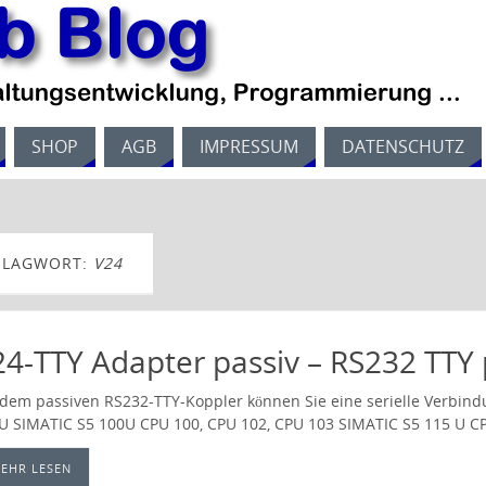
SHOP
AGB
IMPRESSUM
DATENSCHUTZ
HLAGWORT:
V24
4-TTY Adapter passiv – RS232 TTY 
 dem passiven RS232-TTY-Koppler können Sie eine serielle Verbin
5U SIMATIC S5 100U CPU 100, CPU 102, CPU 103 SIMATIC S5 115 U C
EHR LESEN