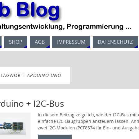
SHOP
AGB
IMPRESSUM
DATENSCHUTZ
HLAGWORT:
ARDUINO UNO
rduino + I2C-Bus
In diesem Beitrag zeige ich, wie der I2C‑Bus mi
einfache I2C‑Baugruppen ansteuern lassen. An
zwei I2C‑Modulen (PCF8574 für Ein‑ und Ausgabe)