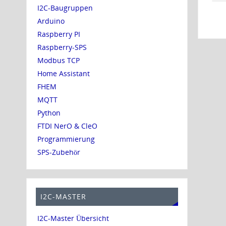
I2C-Baugruppen
Arduino
Raspberry PI
Raspberry-SPS
Modbus TCP
Home Assistant
FHEM
MQTT
Python
FTDI NerO & CleO
Programmierung
SPS-Zubehör
I2C-MASTER
I2C-Master Übersicht