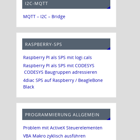
I2C-MQTT
MQTT – I2C – Bridge
RASPBERRY-SPS
Raspberry PI als SPS mit logi.cals
Raspberry PI als SPS mit CODESYS
CODESYS Baugruppen adressieren
4diac SPS auf Raspberry / BeagleBone
Black
PROGRAMMIERUNG ALLGEMEIN
Problem mit ActiveX Steuerelementen
VBA Makro zyklisch ausführen