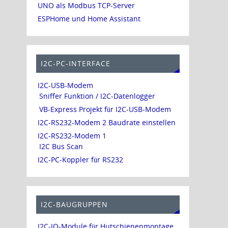
UNO als Modbus TCP-Server
ESPHome und Home Assistant
I2C-PC-INTERFACE
I2C-USB-Modem
Sniffer Funktion / I2C-Datenlogger
VB-Express Projekt für I2C-USB-Modem
I2C-RS232-Modem 2 Baudrate einstellen
I2C-RS232-Modem 1
I2C Bus Scan
I2C-PC-Koppler für RS232
I2C-BAUGRUPPEN
I2C-IO-Module für Hutschienenmontage