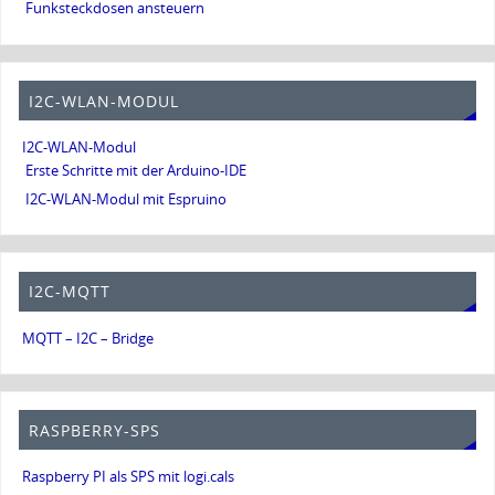
Funksteckdosen ansteuern
I2C-WLAN-MODUL
I2C-WLAN-Modul
Erste Schritte mit der Arduino-IDE
I2C-WLAN-Modul mit Espruino
I2C-MQTT
MQTT – I2C – Bridge
RASPBERRY-SPS
Raspberry PI als SPS mit logi.cals