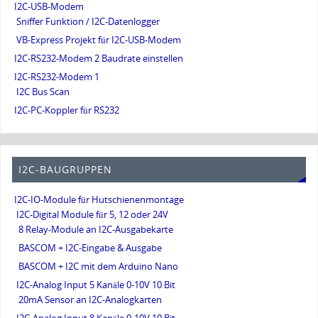
I2C-USB-Modem
Sniffer Funktion / I2C-Datenlogger
VB-Express Projekt für I2C-USB-Modem
I2C-RS232-Modem 2 Baudrate einstellen
I2C-RS232-Modem 1
I2C Bus Scan
I2C-PC-Koppler für RS232
I2C-BAUGRUPPEN
I2C-IO-Module für Hutschienenmontage
I2C-Digital Module für 5, 12 oder 24V
8 Relay-Module an I2C-Ausgabekarte
BASCOM + I2C-Eingabe & Ausgabe
BASCOM + I2C mit dem Arduino Nano
I2C-Analog Input 5 Kanäle 0-10V 10 Bit
20mA Sensor an I2C-Analogkarten