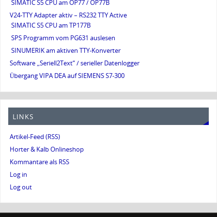
SIMATIC S5 CPU am OP77 / OP77B
V24-TTY Adapter aktiv – RS232 TTY Active
SIMATIC S5 CPU am TP177B
SPS Programm vom PG631 auslesen
SINUMERIK am aktiven TTY-Konverter
Software „Seriell2Text“ / serieller Datenlogger
Übergang VIPA DEA auf SIEMENS S7-300
LINKS
Artikel-Feed (RSS)
Horter & Kalb Onlineshop
Kommantare als RSS
Log in
Log out