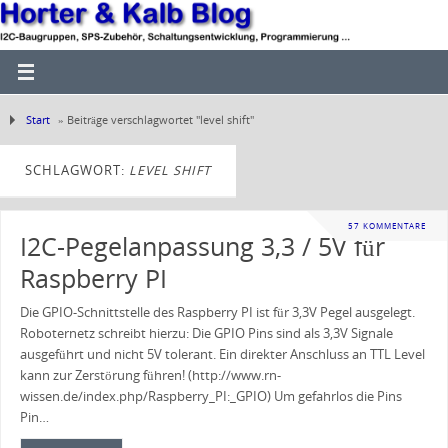
Start
»
Beiträge verschlagwortet "level shift"
SCHLAGWORT:
LEVEL SHIFT
57 KOMMENTARE
I2C-Pegelanpassung 3,3 / 5V für
Raspberry PI
Die GPIO-Schnittstelle des Raspberry PI ist für 3,3V Pegel ausgelegt.
Roboternetz schreibt hierzu: Die GPIO Pins sind als 3,3V Signale
ausgeführt und nicht 5V tolerant. Ein direkter Anschluss an TTL Level
kann zur Zerstörung führen! (http://www.rn-
wissen.de/index.php/Raspberry_PI:_GPIO) Um gefahrlos die Pins
Pin…