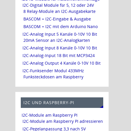
I2C-Digital Module für 5, 12 oder 24V
8 Relay-Module an I2C-Ausgabekarte
BASCOM + I2C-Eingabe & Ausgabe
BASCOM + I2C mit dem Arduino Nano
I2C-Analog Input 5 Kanäle 0-10V 10 Bit
20mA Sensor an I2C-Analogkarten
I2C-Analog Input 8 Kanäle 0-10V 10 Bit
I2C-Analog-Input 18 Bit mit MCP3424
I2C-Analog Output 4 Kanäle 0-10V 10 Bit
I2C-Funksender Modul 433MHz
Funksteckdosen am Raspberry
I2C UND RASPBERRY-PI
I2C-Module am Raspberry PI
I2C-Module am Raspberry PI adressieren
I2C-Pegelanpassung 3,3 nach 5V