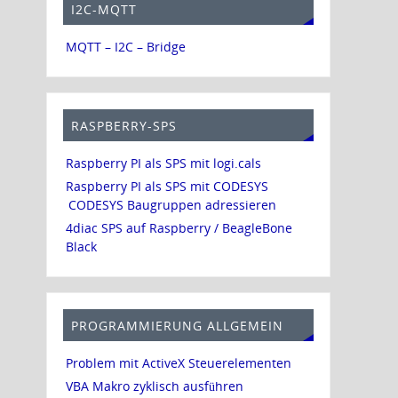
I2C-MQTT
MQTT – I2C – Bridge
RASPBERRY-SPS
Raspberry PI als SPS mit logi.cals
Raspberry PI als SPS mit CODESYS
CODESYS Baugruppen adressieren
4diac SPS auf Raspberry / BeagleBone
Black
PROGRAMMIERUNG ALLGEMEIN
Problem mit ActiveX Steuerelementen
VBA Makro zyklisch ausführen