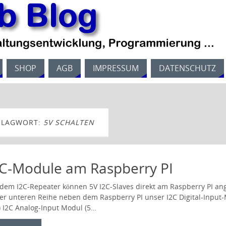
SHOP
AGB
IMPRESSUM
DATENSCHUTZ
HLAGWORT:
5V SCHALTEN
2C-Module am Raspberry PI
 dem I2C-Repeater können 5V I2C-Slaves direkt am Raspberry PI an
der unteren Reihe neben dem Raspberry PI unser I2C Digital-Input-Mo
) I2C Analog-Input Modul (5…