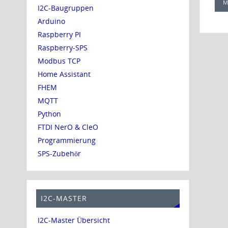
M
I2C-Baugruppen
Arduino
Raspberry PI
Raspberry-SPS
Modbus TCP
Home Assistant
FHEM
MQTT
Python
FTDI NerO & CleO
Programmierung
SPS-Zubehör
I2C-MASTER
I2C-Master Übersicht