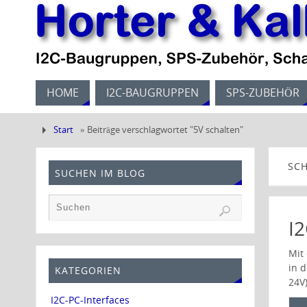
HOME
I2C-BAUGRUPPEN
SPS-ZUBEHÖR
Start
»
Beiträge verschlagwortet "5V schalten"
SC
SUCHEN IM BLOG
I
Mit
in 
KATEGORIEN
24V
I2C-PC-Interfaces