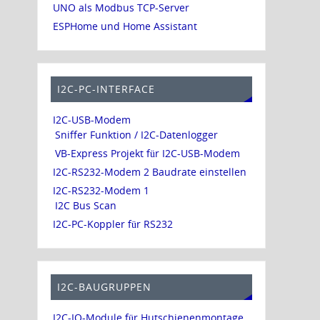
UNO als Modbus TCP-Server
ESPHome und Home Assistant
I2C-PC-INTERFACE
I2C-USB-Modem
Sniffer Funktion / I2C-Datenlogger
VB-Express Projekt für I2C-USB-Modem
I2C-RS232-Modem 2 Baudrate einstellen
I2C-RS232-Modem 1
I2C Bus Scan
I2C-PC-Koppler für RS232
I2C-BAUGRUPPEN
I2C-IO-Module für Hutschienenmontage