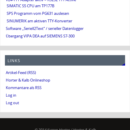
SIMATIC S5 CPU am TP177B
SPS Programm vom PG631 auslesen
SINUMERIK am aktiven TTY-Konverter
Software „Seriell2Text“ / serieller Datenlogger
Übergang VIPA DEA auf SIEMENS S7-300
LINKS
Artikel-Feed (RSS)
Horter & Kalb Onlineshop
Kommantare als RSS
Log in
Log out
© 2014 Jürgen Horter / Horter & Kalb