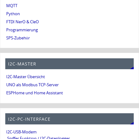
MQTT
Python
FTDI NerO & CleO
Programmierung
SPS-Zubehör
I2C-MASTER
I2C-Master Übersicht
UNO als Modbus TCP-Server
ESPHome und Home Assistant
I2C-PC-INTERFACE
I2C-USB-Modem
Sniffer Funktion / I2C-Datenlogger