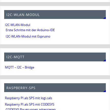
I2C-WLAN-MODUL
I2C-WLAN-Modul
Erste Schritte mit der Arduino-IDE
I2C-WLAN-Modul mit Espruino
I2C-MQTT
MQTT – I2C – Bridge
RASPBERRY-SPS
Raspberry PI als SPS mit logi.cals
Raspberry PI als SPS mit CODESYS
CODESYS Baugruppen adressieren