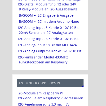
I2C-Digital Module für 5, 12 oder 24V
8 Relay-Module an I2C-Ausgabekarte
BASCOM + I2C-Eingabe & Ausgabe
BASCOM + I2C mit dem Arduino Nano
I2C-Analog Input 5 Kanäle 0-10V 10 Bit
20mA Sensor an I2C-Analogkarten
I2C-Analog Input 8 Kanäle 0-10V 10 Bit
I2C-Analog-Input 18 Bit mit MCP3424
I2C-Analog Output 4 Kanäle 0-10V 10 Bit
I2C-Funksender Modul 433MHz
Funksteckdosen am Raspberry
I2C UND RASPBERRY-PI
I2C-Module am Raspberry PI
I2C-Module am Raspberry PI adressieren
I2C-Pegelanpassung 3,3 nach 5V