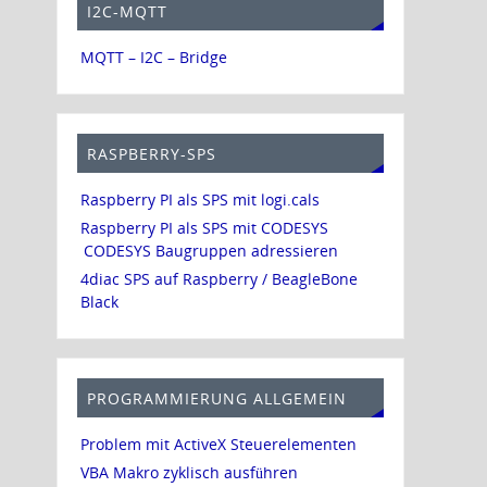
I2C-MQTT
MQTT – I2C – Bridge
RASPBERRY-SPS
Raspberry PI als SPS mit logi.cals
Raspberry PI als SPS mit CODESYS
CODESYS Baugruppen adressieren
4diac SPS auf Raspberry / BeagleBone
Black
PROGRAMMIERUNG ALLGEMEIN
Problem mit ActiveX Steuerelementen
VBA Makro zyklisch ausführen