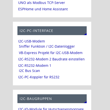
UNO als Modbus TCP-Server
ESPHome und Home Assistant
I2C-PC-INTERFACE
I2C-USB-Modem
Sniffer Funktion / I2C-Datenlogger
VB-Express Projekt für I2C-USB-Modem
I2C-RS232-Modem 2 Baudrate einstellen
I2C-RS232-Modem 1
I2C Bus Scan
I2C-PC-Koppler für RS232
I2C-BAUGRUPPEN
I2C-IO-Module für Hutschienenmontage