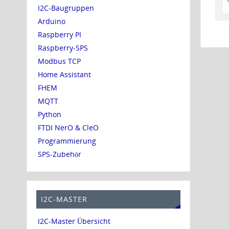
I2C-Baugruppen
Arduino
Raspberry PI
Raspberry-SPS
Modbus TCP
Home Assistant
FHEM
MQTT
Python
FTDI NerO & CleO
Programmierung
SPS-Zubehör
I2C-MASTER
I2C-Master Übersicht